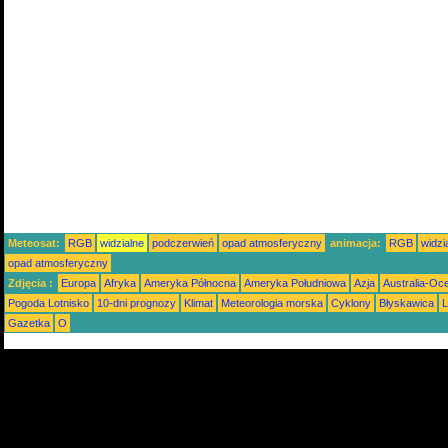
Meteosat:
RGB
widzialne
podczerwień
opad atmosferyczny
animacja:
RGB
widzi
opad atmosferyczny
Zdjęcia :
Europa
Afryka
Ameryka Północna
Ameryka Południowa
Azja
Australia-Oc
Pogoda Lotnisko
10-dni prognozy
Klimat
Meteorologia morska
Cyklony
Błyskawica
L
Gazetka
O