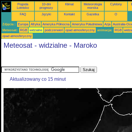
Pogoda
10-dni
Klimat
Meteorologia
Cyklony
Lotnisko
prognozy
morska
FAQ
Języki
Kontakt
Gazetka
O
Zdjęcia :
Europa
Afryka
Ameryka Północna
Ameryka Południowa
Azja
Australia-Oc
Meteosat:
RGB
widzialne
podczerwień
opad atmosferyczny
animacja:
RGB
widzi
opad atmosferyczny
Meteosat - widzialne - Maroko
Aktualizowany co 15 minut