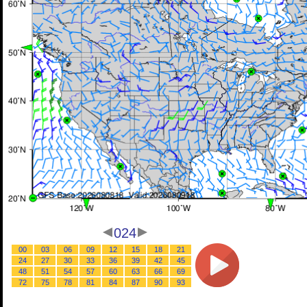
024
00
03
06
09
12
15
18
21
24
27
30
33
36
39
42
45
48
51
54
57
60
63
66
69
72
75
78
81
84
87
90
93