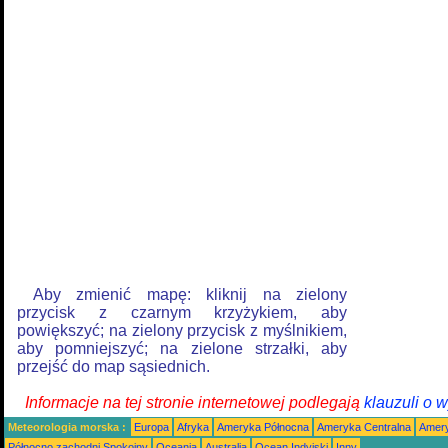
Aby zmienić mapę: kliknij na zielony
przycisk z czarnym krzyżykiem, aby
powiększyć; na zielony przycisk z myślnikiem,
aby pomniejszyć; na zielone strzałki, aby
przejść do map sąsiednich.
Informacje na tej stronie internetowej podlegają
klauzuli o 
Meteorologia morska :
Europa
Afryka
Ameryka Północna
Ameryka Centralna
Amery
Północno zachodni Spokojny
Oceania
Australia
Ocean Indyjski
Inny