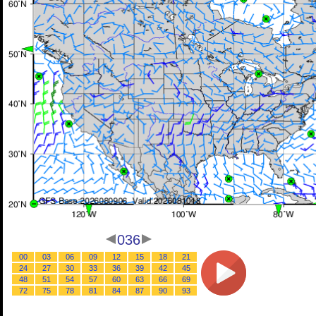
036
00
03
06
09
12
15
18
21
24
27
30
33
36
39
42
45
48
51
54
57
60
63
66
69
72
75
78
81
84
87
90
93