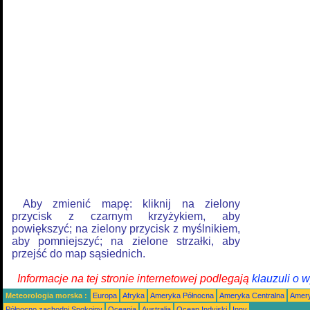
Aby zmienić mapę: kliknij na zielony
przycisk z czarnym krzyżykiem, aby
powiększyć; na zielony przycisk z myślnikiem,
aby pomniejszyć; na zielone strzałki, aby
przejść do map sąsiednich.
Informacje na tej stronie internetowej podlegają
klauzuli o 
Meteorologia morska :
Europa
Afryka
Ameryka Północna
Ameryka Centralna
Amery
Północno zachodni Spokojny
Oceania
Australia
Ocean Indyjski
Inny