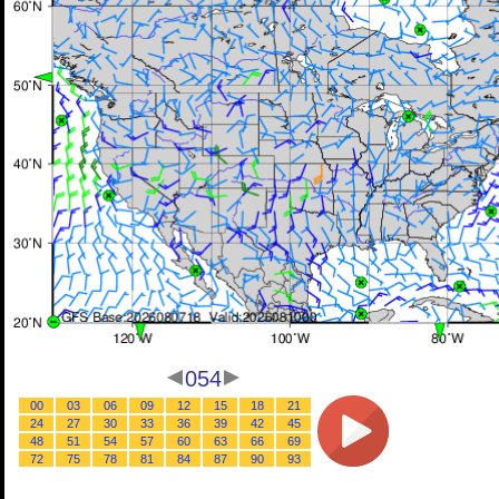
054
00
03
06
09
12
15
18
21
24
27
30
33
36
39
42
45
48
51
54
57
60
63
66
69
72
75
78
81
84
87
90
93