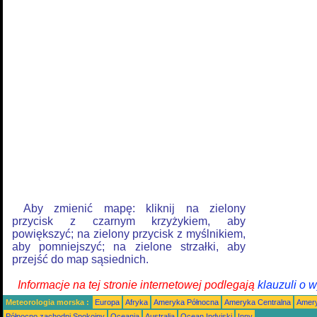
Aby zmienić mapę: kliknij na zielony
przycisk z czarnym krzyżykiem, aby
powiększyć; na zielony przycisk z myślnikiem,
aby pomniejszyć; na zielone strzałki, aby
przejść do map sąsiednich.
Informacje na tej stronie internetowej podlegają
klauzuli o 
Meteorologia morska :
Europa
Afryka
Ameryka Północna
Ameryka Centralna
Amery
Północno zachodni Spokojny
Oceania
Australia
Ocean Indyjski
Inny