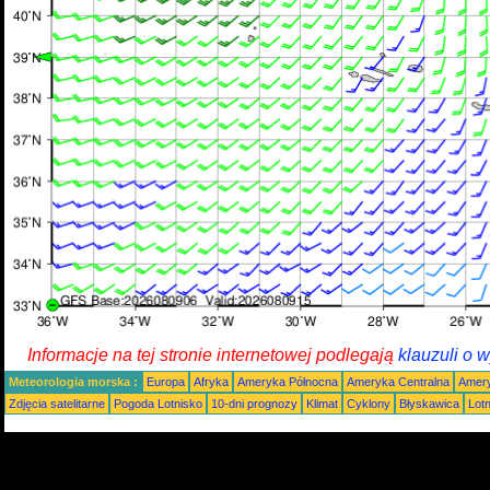
Informacje na tej stronie internetowej podlegają
klauzuli o 
Meteorologia morska :
Europa
Afryka
Ameryka Północna
Ameryka Centralna
Amery
Zdjęcia satelitarne
Pogoda Lotnisko
10-dni prognozy
Klimat
Cyklony
Błyskawica
Lot