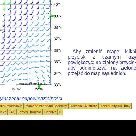
Aby zmienić mapę: klikn
przycisk z czarnym krzy
powiększyć; na zielony przycis
aby pomniejszyć; na zielone
przejść do map sąsiednich.
wyłączeniu odpowiedzialności
ka Południowa
Północno zachodni Spokojny
Oceania
Australia
Ocean Indyjski
Inny
nisko
FAQ
Języki
Kontakt
Gazetka
O