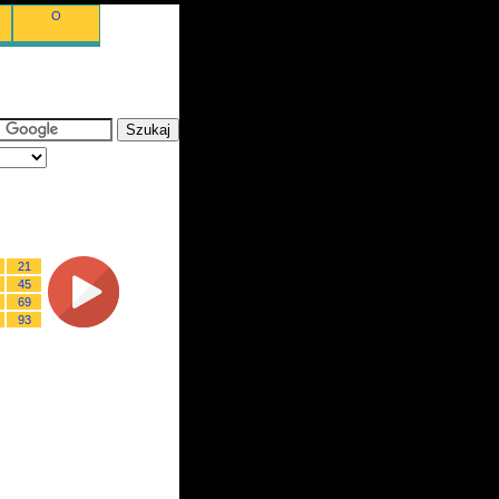
O
21
45
69
93