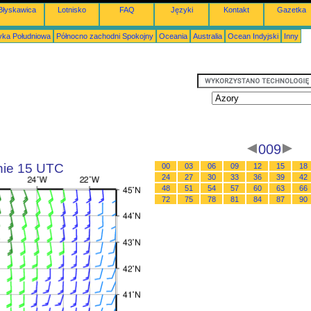
Błyskawica
Lotnisko
FAQ
Języki
Kontakt
Gazetka
ka Południowa
Północno zachodni Spokojny
Oceania
Australia
Ocean Indyjski
Inny
009
inie 15 UTC
00
03
06
09
12
15
18
24
27
30
33
36
39
42
48
51
54
57
60
63
66
72
75
78
81
84
87
90