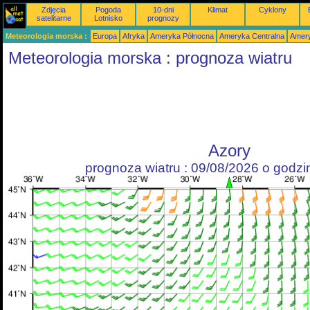
Zdjęcia
Pogoda
10-dni
Klimat
Cyklony
satelitarne
Lotnisko
prognozy
Meteorologia morska :
Europa
Afryka
Ameryka Północna
Ameryka Centralna
Amery
Meteorologia morska : prognoza wiatru
Azory
prognoza wiatru : 09/08/2026 o godz