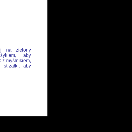
ij na zielony
żykiem, aby
k z myślnikiem,
 strzałki, aby