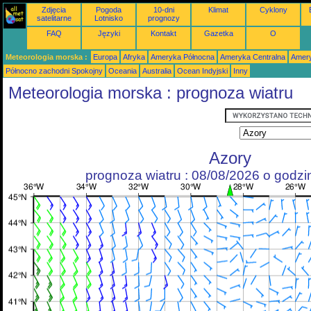
Zdjęcia
Pogoda
10-dni
Klimat
Cyklony
satelitarne
Lotnisko
prognozy
FAQ
Języki
Kontakt
Gazetka
O
Meteorologia morska :
Europa
Afryka
Ameryka Północna
Ameryka Centralna
Amery
Północno zachodni Spokojny
Oceania
Australia
Ocean Indyjski
Inny
Meteorologia morska : prognoza wiatru
Azory
prognoza wiatru : 08/08/2026 o godz