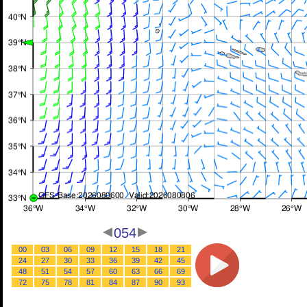
054
00
03
06
09
12
15
18
21
24
27
30
33
36
39
42
45
48
51
54
57
60
63
66
69
72
75
78
81
84
87
90
93