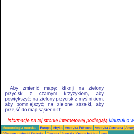
Aby zmienić mapę: kliknij na zielony
przycisk z czarnym krzyżykiem, aby
powiększyć; na zielony przycisk z myślnikiem,
aby pomniejszyć; na zielone strzałki, aby
przejść do map sąsiednich.
Informacje na tej stronie internetowej podlegają
klauzuli o 
Meteorologia morska :
Europa
Afryka
Ameryka Północna
Ameryka Centralna
Amery
Północno zachodni Spokojny
Oceania
Australia
Ocean Indyjski
Inny