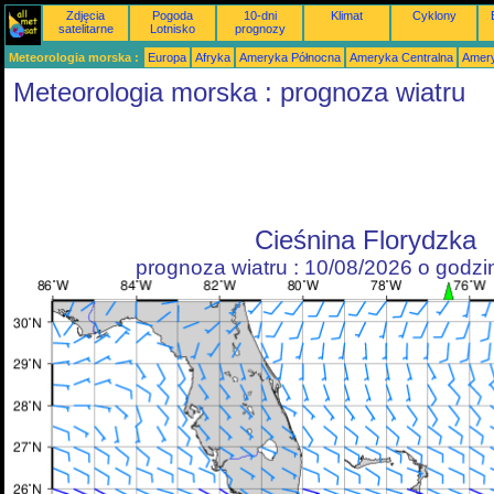
Zdjęcia
Pogoda
10-dni
Klimat
Cyklony
satelitarne
Lotnisko
prognozy
Meteorologia morska :
Europa
Afryka
Ameryka Północna
Ameryka Centralna
Amery
Meteorologia morska : prognoza wiatru
Cieśnina Florydzka
prognoza wiatru : 10/08/2026 o godz