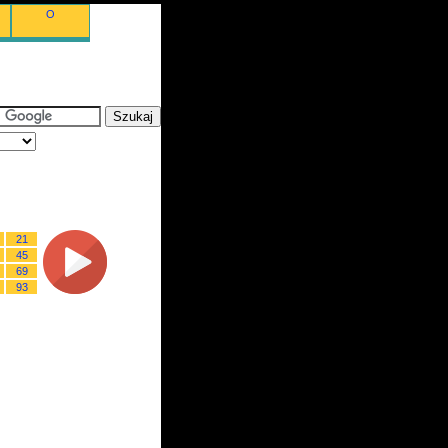
O
21
45
69
93