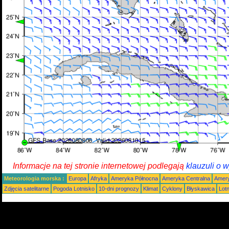
Informacje na tej stronie internetowej podlegają
klauzuli o 
Meteorologia morska :
Europa
Afryka
Ameryka Północna
Ameryka Centralna
Amery
Zdjęcia satelitarne
Pogoda Lotnisko
10-dni prognozy
Klimat
Cyklony
Błyskawica
Lot