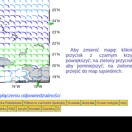
Aby zmienić mapę: klikn
przycisk z czarnym krzy
powiększyć; na zielony przycis
aby pomniejszyć; na zielone
przejść do map sąsiednich.
wyłączeniu odpowiedzialności
ka Południowa
Północno zachodni Spokojny
Oceania
Australia
Ocean Indyjski
Inny
nisko
FAQ
Języki
Kontakt
Gazetka
O