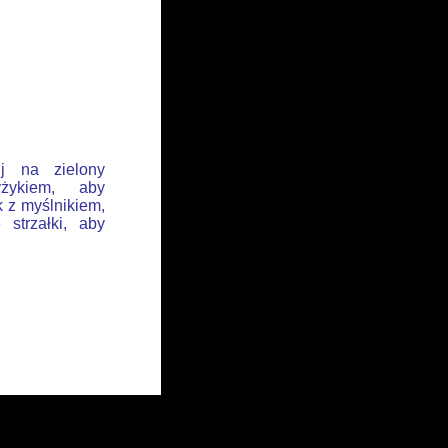
ij na zielony
żykiem, aby
k z myślnikiem,
 strzałki, aby