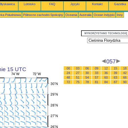
Błyskawica
Lotnisko
FAQ
Języki
Kontakt
Gazetka
ka Południowa
Północno zachodni Spokojny
Oceania
Australia
Ocean Indyjski
Inny
057
inie 15 UTC
00
03
06
09
12
15
18
24
27
30
33
36
39
42
48
51
54
57
60
63
66
72
75
78
81
84
87
90