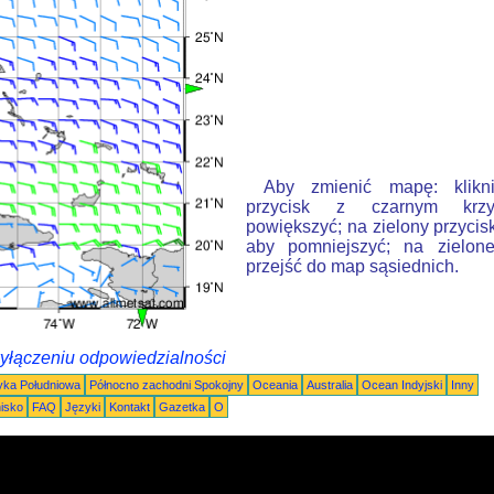
Aby zmienić mapę: klikn
przycisk z czarnym krzy
powiększyć; na zielony przycis
aby pomniejszyć; na zielone
przejść do map sąsiednich.
wyłączeniu odpowiedzialności
ka Południowa
Północno zachodni Spokojny
Oceania
Australia
Ocean Indyjski
Inny
nisko
FAQ
Języki
Kontakt
Gazetka
O