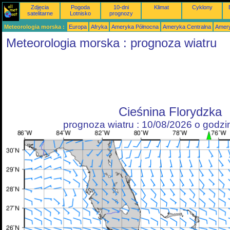
Zdjęcia
Pogoda
10-dni
Klimat
Cyklony
satelitarne
Lotnisko
prognozy
Meteorologia morska :
Europa
Afryka
Ameryka Północna
Ameryka Centralna
Amery
Meteorologia morska : prognoza wiatru
Cieśnina Florydzka
prognoza wiatru : 10/08/2026 o godz