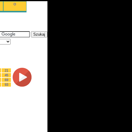
O
21
45
69
93