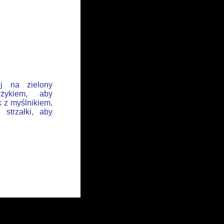
ij na zielony
żykiem, aby
k z myślnikiem,
 strzałki, aby