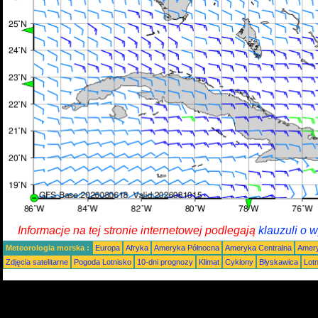
Informacje na tej stronie internetowej podlegają
klauzuli o 
Meteorologia morska :
Europa
Afryka
Ameryka Północna
Ameryka Centralna
Amery
Zdjęcia satelitarne
Pogoda Lotnisko
10-dni prognozy
Klimat
Cyklony
Błyskawica
Lot