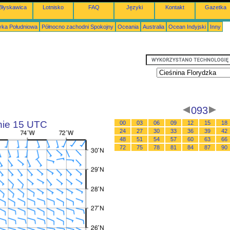
Błyskawica
Lotnisko
FAQ
Języki
Kontakt
Gazetka
ka Południowa
Północno zachodni Spokojny
Oceania
Australia
Ocean Indyjski
Inny
093
inie 15 UTC
00
03
06
09
12
15
18
24
27
30
33
36
39
42
48
51
54
57
60
63
66
72
75
78
81
84
87
90