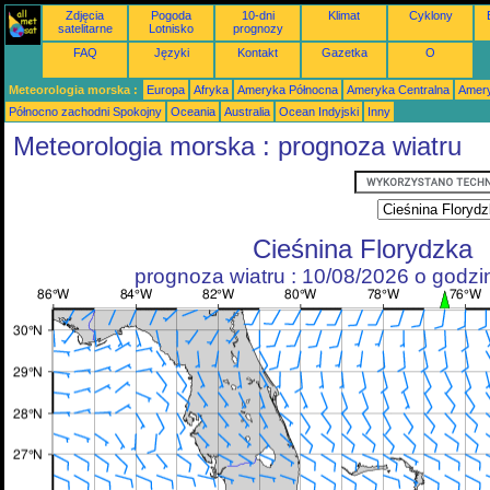
Zdjęcia
Pogoda
10-dni
Klimat
Cyklony
satelitarne
Lotnisko
prognozy
FAQ
Języki
Kontakt
Gazetka
O
Meteorologia morska :
Europa
Afryka
Ameryka Północna
Ameryka Centralna
Amery
Północno zachodni Spokojny
Oceania
Australia
Ocean Indyjski
Inny
Meteorologia morska : prognoza wiatru
Cieśnina Florydzka
prognoza wiatru : 10/08/2026 o godz