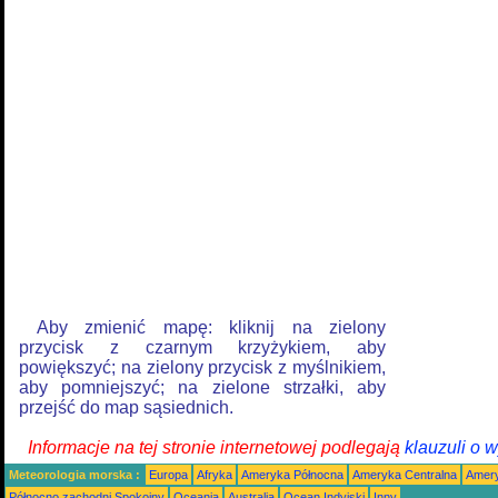
Aby zmienić mapę: kliknij na zielony
przycisk z czarnym krzyżykiem, aby
powiększyć; na zielony przycisk z myślnikiem,
aby pomniejszyć; na zielone strzałki, aby
przejść do map sąsiednich.
Informacje na tej stronie internetowej podlegają
klauzuli o 
Meteorologia morska :
Europa
Afryka
Ameryka Północna
Ameryka Centralna
Amery
Północno zachodni Spokojny
Oceania
Australia
Ocean Indyjski
Inny