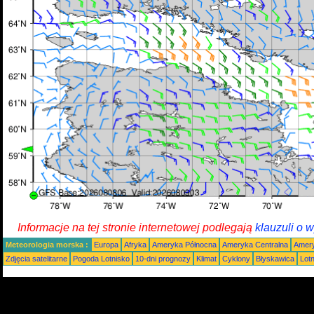
Informacje na tej stronie internetowej podlegają
klauzuli o 
Meteorologia morska :
Europa
Afryka
Ameryka Północna
Ameryka Centralna
Amery
Zdjęcia satelitarne
Pogoda Lotnisko
10-dni prognozy
Klimat
Cyklony
Błyskawica
Lot