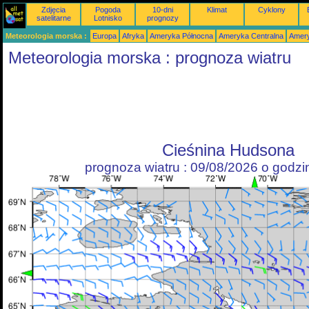
Zdjęcia
Pogoda
10-dni
Klimat
Cyklony
satelitarne
Lotnisko
prognozy
Meteorologia morska :
Europa
Afryka
Ameryka Północna
Ameryka Centralna
Amery
Meteorologia morska : prognoza wiatru
Cieśnina Hudsona
prognoza wiatru : 09/08/2026 o godz