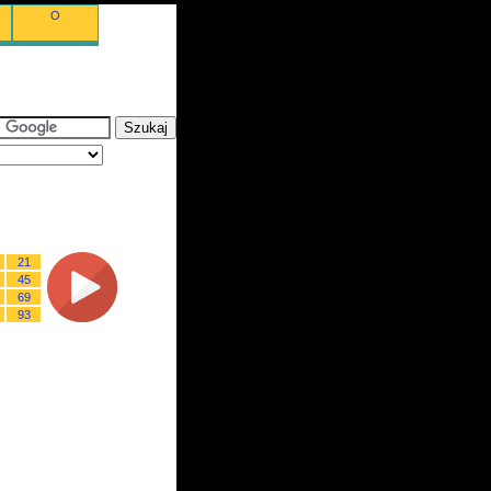
O
21
45
69
93