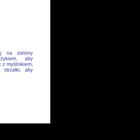
ij na zielony
żykiem, aby
k z myślnikiem,
 strzałki, aby