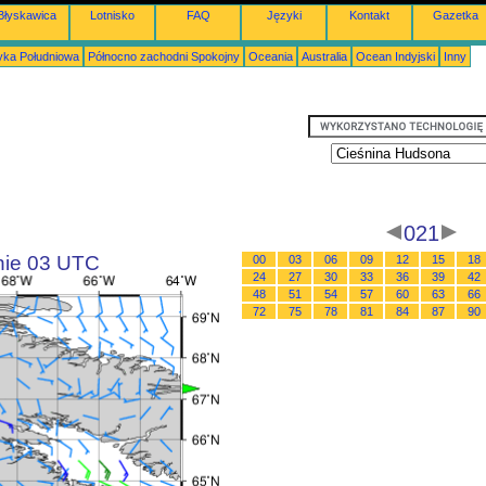
Błyskawica
Lotnisko
FAQ
Języki
Kontakt
Gazetka
ka Południowa
Północno zachodni Spokojny
Oceania
Australia
Ocean Indyjski
Inny
021
inie 03 UTC
00
03
06
09
12
15
18
24
27
30
33
36
39
42
48
51
54
57
60
63
66
72
75
78
81
84
87
90