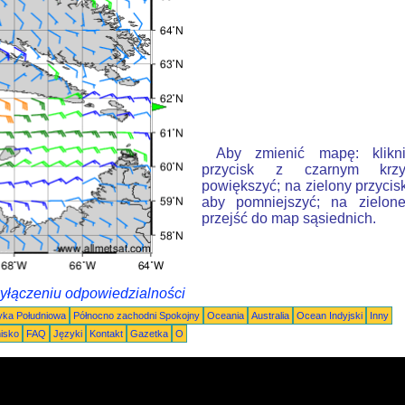
Aby zmienić mapę: klikn
przycisk z czarnym krzy
powiększyć; na zielony przycis
aby pomniejszyć; na zielone
przejść do map sąsiednich.
wyłączeniu odpowiedzialności
ka Południowa
Północno zachodni Spokojny
Oceania
Australia
Ocean Indyjski
Inny
nisko
FAQ
Języki
Kontakt
Gazetka
O