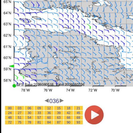
036
00
03
06
09
12
15
18
21
24
27
30
33
36
39
42
45
48
51
54
57
60
63
66
69
72
75
78
81
84
87
90
93