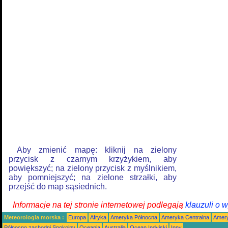
Aby zmienić mapę: kliknij na zielony
przycisk z czarnym krzyżykiem, aby
powiększyć; na zielony przycisk z myślnikiem,
aby pomniejszyć; na zielone strzałki, aby
przejść do map sąsiednich.
Informacje na tej stronie internetowej podlegają
klauzuli o 
Meteorologia morska :
Europa
Afryka
Ameryka Północna
Ameryka Centralna
Amery
Północno zachodni Spokojny
Oceania
Australia
Ocean Indyjski
Inny