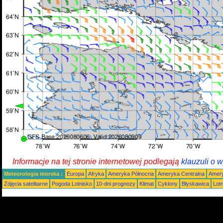
Informacje na tej stronie internetowej podlegają
klauzuli o 
Meteorologia morska :
Europa
Afryka
Ameryka Północna
Ameryka Centralna
Amery
Zdjęcia satelitarne
Pogoda Lotnisko
10-dni prognozy
Klimat
Cyklony
Błyskawica
Lot