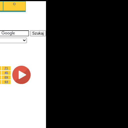
O
21
45
69
93