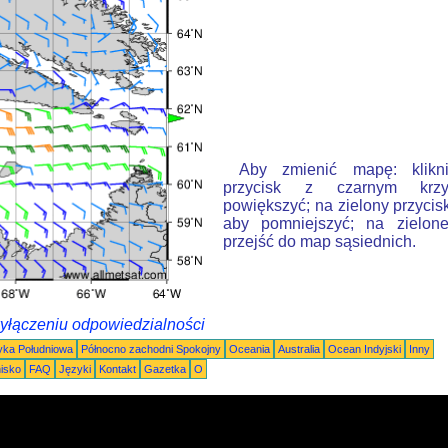
Aby zmienić mapę: klikn
przycisk z czarnym krzy
powiększyć; na zielony przycis
aby pomniejszyć; na zielone
przejść do map sąsiednich.
wyłączeniu odpowiedzialności
ka Południowa
Północno zachodni Spokojny
Oceania
Australia
Ocean Indyjski
Inny
nisko
FAQ
Języki
Kontakt
Gazetka
O