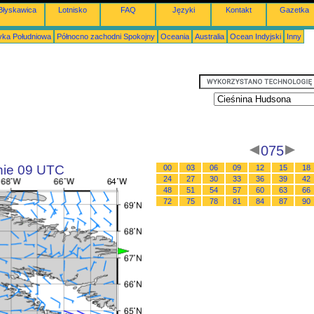
Błyskawica
Lotnisko
FAQ
Języki
Kontakt
Gazetka
ka Południowa
Północno zachodni Spokojny
Oceania
Australia
Ocean Indyjski
Inny
075
inie 09 UTC
00
03
06
09
12
15
18
24
27
30
33
36
39
42
48
51
54
57
60
63
66
72
75
78
81
84
87
90