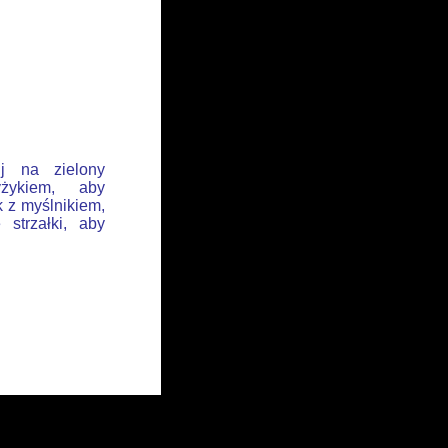
ij na zielony
żykiem, aby
k z myślnikiem,
 strzałki, aby