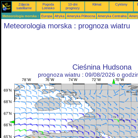
Zdjęcia
Pogoda
10-dni
Klimat
Cyklony
satelitarne
Lotnisko
prognozy
Meteorologia morska :
Europa
Afryka
Ameryka Północna
Ameryka Centralna
Amery
Meteorologia morska : prognoza wiatru
Cieśnina Hudsona
prognoza wiatru : 09/08/2026 o godz