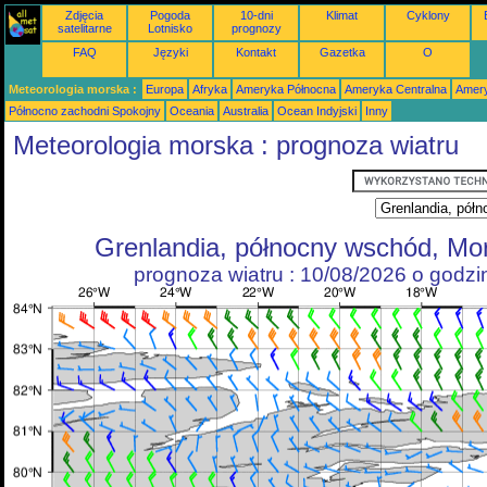
Zdjęcia
Pogoda
10-dni
Klimat
Cyklony
satelitarne
Lotnisko
prognozy
FAQ
Języki
Kontakt
Gazetka
O
Meteorologia morska :
Europa
Afryka
Ameryka Północna
Ameryka Centralna
Amery
Północno zachodni Spokojny
Oceania
Australia
Ocean Indyjski
Inny
Meteorologia morska : prognoza wiatru
Grenlandia, północny wschód, Mo
prognoza wiatru : 10/08/2026 o godz