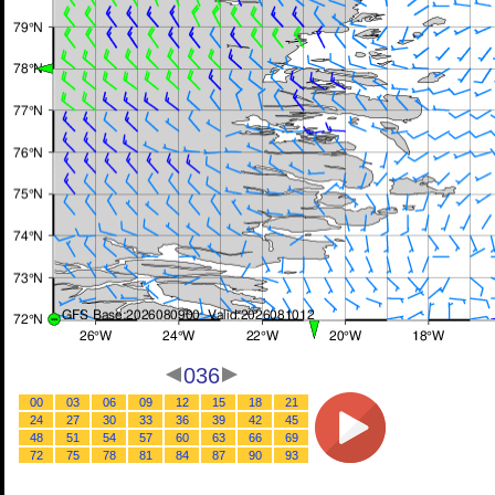
036
00
03
06
09
12
15
18
21
24
27
30
33
36
39
42
45
48
51
54
57
60
63
66
69
72
75
78
81
84
87
90
93