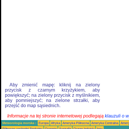
Aby zmienić mapę: kliknij na zielony
przycisk z czarnym krzyżykiem, aby
powiększyć; na zielony przycisk z myślnikiem,
aby pomniejszyć; na zielone strzałki, aby
przejść do map sąsiednich.
Informacje na tej stronie internetowej podlegają
klauzuli o 
Meteorologia morska :
Europa
Afryka
Ameryka Północna
Ameryka Centralna
Amery
Północno zachodni Spokojny
Oceania
Australia
Ocean Indyjski
Inny