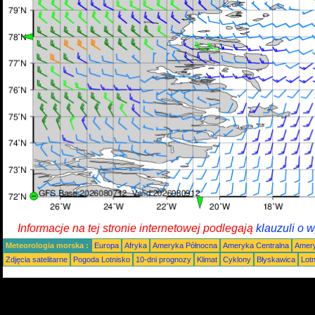
Informacje na tej stronie internetowej podlegają
klauzuli o 
Meteorologia morska :
Europa
Afryka
Ameryka Północna
Ameryka Centralna
Amery
Zdjęcia satelitarne
Pogoda Lotnisko
10-dni prognozy
Klimat
Cyklony
Błyskawica
Lot