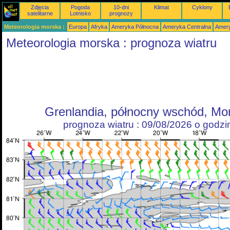
Zdjęcia
Pogoda
10-dni
Klimat
Cyklony
satelitarne
Lotnisko
prognozy
Meteorologia morska :
Europa
Afryka
Ameryka Północna
Ameryka Centralna
Amery
Meteorologia morska : prognoza wiatru
Grenlandia, północny wschód, Mo
prognoza wiatru : 09/08/2026 o godz