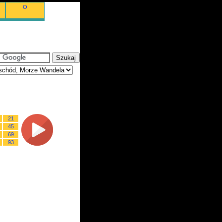
O
21
45
69
93