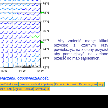
Aby zmienić mapę: klikn
przycisk z czarnym krzy
powiększyć; na zielony przycis
aby pomniejszyć; na zielone
przejść do map sąsiednich.
wyłączeniu odpowiedzialności
ka Południowa
Północno zachodni Spokojny
Oceania
Australia
Ocean Indyjski
Inny
nisko
FAQ
Języki
Kontakt
Gazetka
O