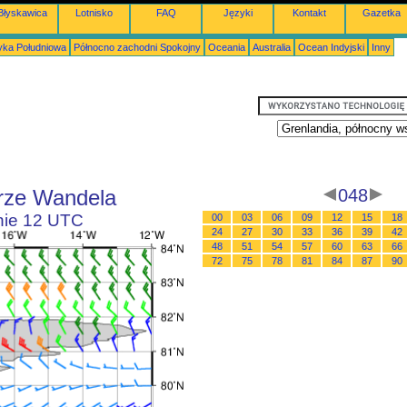
Błyskawica
Lotnisko
FAQ
Języki
Kontakt
Gazetka
ka Południowa
Północno zachodni Spokojny
Oceania
Australia
Ocean Indyjski
Inny
rze Wandela
048
inie 12 UTC
00
03
06
09
12
15
18
24
27
30
33
36
39
42
48
51
54
57
60
63
66
72
75
78
81
84
87
90