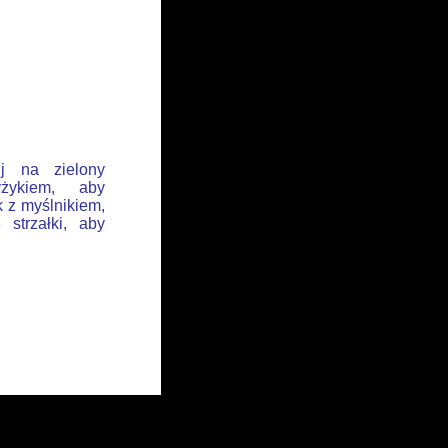
ij na zielony
żykiem, aby
k z myślnikiem,
 strzałki, aby