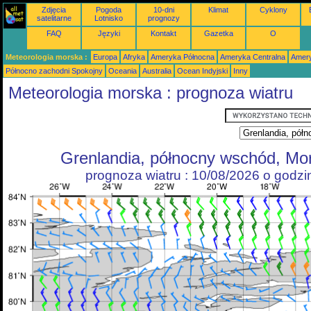
Zdjęcia
Pogoda
10-dni
Klimat
Cyklony
satelitarne
Lotnisko
prognozy
FAQ
Języki
Kontakt
Gazetka
O
Meteorologia morska :
Europa
Afryka
Ameryka Północna
Ameryka Centralna
Amery
Północno zachodni Spokojny
Oceania
Australia
Ocean Indyjski
Inny
Meteorologia morska : prognoza wiatru
Grenlandia, północny wschód, Mo
prognoza wiatru : 10/08/2026 o godz