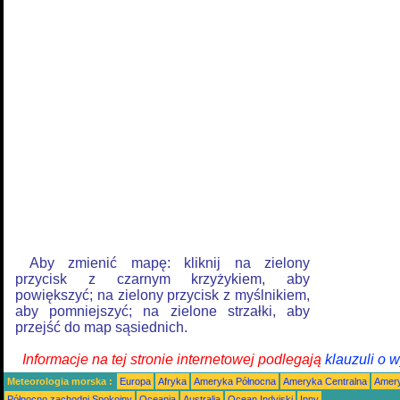
Aby zmienić mapę: kliknij na zielony
przycisk z czarnym krzyżykiem, aby
powiększyć; na zielony przycisk z myślnikiem,
aby pomniejszyć; na zielone strzałki, aby
przejść do map sąsiednich.
Informacje na tej stronie internetowej podlegają
klauzuli o 
Meteorologia morska :
Europa
Afryka
Ameryka Północna
Ameryka Centralna
Amery
Północno zachodni Spokojny
Oceania
Australia
Ocean Indyjski
Inny