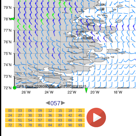
057
00
03
06
09
12
15
18
21
24
27
30
33
36
39
42
45
48
51
54
57
60
63
66
69
72
75
78
81
84
87
90
93