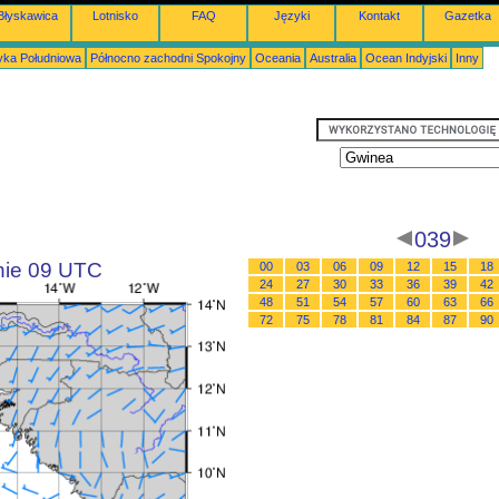
Błyskawica
Lotnisko
FAQ
Języki
Kontakt
Gazetka
ka Południowa
Północno zachodni Spokojny
Oceania
Australia
Ocean Indyjski
Inny
039
inie 09 UTC
00
03
06
09
12
15
18
24
27
30
33
36
39
42
48
51
54
57
60
63
66
72
75
78
81
84
87
90