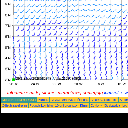
Informacje na tej stronie internetowej podlegają
klauzuli o 
Meteorologia morska :
Europa
Afryka
Ameryka Północna
Ameryka Centralna
Amery
Zdjęcia satelitarne
Pogoda Lotnisko
10-dni prognozy
Klimat
Cyklony
Błyskawica
Lot