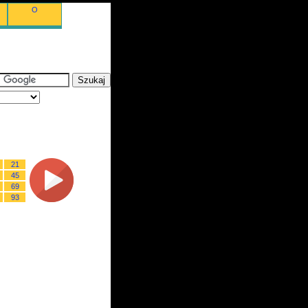
O
21
45
69
93