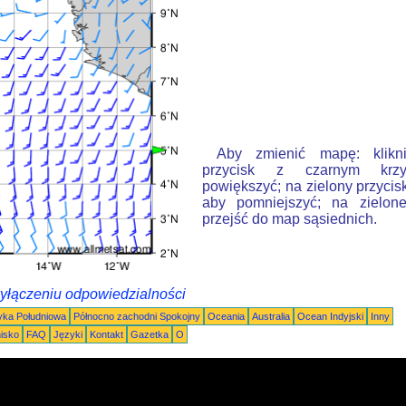
Aby zmienić mapę: klikn
przycisk z czarnym krzy
powiększyć; na zielony przycis
aby pomniejszyć; na zielone
przejść do map sąsiednich.
wyłączeniu odpowiedzialności
ka Południowa
Północno zachodni Spokojny
Oceania
Australia
Ocean Indyjski
Inny
nisko
FAQ
Języki
Kontakt
Gazetka
O