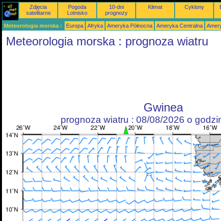
Zdjęcia
Pogoda
10-dni
Klimat
Cyklony
satelitarne
Lotnisko
prognozy
Meteorologia morska :
Europa
Afryka
Ameryka Północna
Ameryka Centralna
Amery
Meteorologia morska : prognoza wiatru
Gwinea
prognoza wiatru : 08/08/2026 o godz