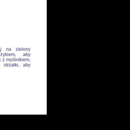
ij na zielony
żykiem, aby
k z myślnikiem,
 strzałki, aby