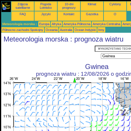
Zdjęcia
Pogoda
10-dni
Klimat
Cyklony
satelitarne
Lotnisko
prognozy
FAQ
Języki
Kontakt
Gazetka
O
Meteorologia morska :
Europa
Afryka
Ameryka Północna
Ameryka Centralna
Amery
Północno zachodni Spokojny
Oceania
Australia
Ocean Indyjski
Inny
Meteorologia morska : prognoza wiatru
Gwinea
prognoza wiatru : 12/08/2026 o godz