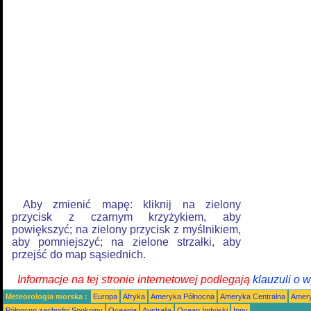
Aby zmienić mapę: kliknij na zielony
przycisk z czarnym krzyżykiem, aby
powiększyć; na zielony przycisk z myślnikiem,
aby pomniejszyć; na zielone strzałki, aby
przejść do map sąsiednich.
Informacje na tej stronie internetowej podlegają
klauzuli o 
Meteorologia morska :
Europa
Afryka
Ameryka Północna
Ameryka Centralna
Amery
Północno zachodni Spokojny
Oceania
Australia
Ocean Indyjski
Inny