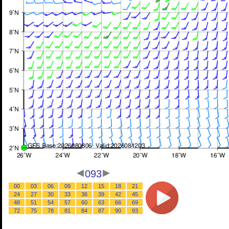
093
00
03
06
09
12
15
18
21
24
27
30
33
36
39
42
45
48
51
54
57
60
63
66
69
72
75
78
81
84
87
90
93