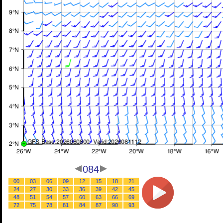
084
00
03
06
09
12
15
18
21
24
27
30
33
36
39
42
45
48
51
54
57
60
63
66
69
72
75
78
81
84
87
90
93