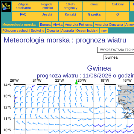
Zdjęcia
Pogoda
10-dni
Klimat
Cyklony
satelitarne
Lotnisko
prognozy
FAQ
Języki
Kontakt
Gazetka
O
Meteorologia morska :
Europa
Afryka
Ameryka Północna
Ameryka Centralna
Amery
Północno zachodni Spokojny
Oceania
Australia
Ocean Indyjski
Inny
Meteorologia morska : prognoza wiatru
Gwinea
prognoza wiatru : 11/08/2026 o godz