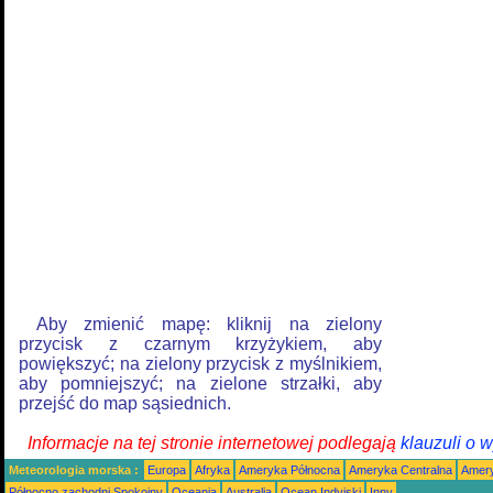
Aby zmienić mapę: kliknij na zielony
przycisk z czarnym krzyżykiem, aby
powiększyć; na zielony przycisk z myślnikiem,
aby pomniejszyć; na zielone strzałki, aby
przejść do map sąsiednich.
Informacje na tej stronie internetowej podlegają
klauzuli o 
Meteorologia morska :
Europa
Afryka
Ameryka Północna
Ameryka Centralna
Amery
Północno zachodni Spokojny
Oceania
Australia
Ocean Indyjski
Inny