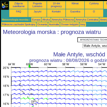
Zdjęcia
Pogoda
10-dni
Klimat
Cyklony
satelitarne
Lotnisko
prognozy
FAQ
Języki
Kontakt
Gazetka
O
Meteorologia morska :
Europa
Afryka
Ameryka Północna
Ameryka Centralna
Amery
Północno zachodni Spokojny
Oceania
Australia
Ocean Indyjski
Inny
Meteorologia morska : prognoza wiatru
Małe Antyle, wschód
prognoza wiatru : 08/08/2026 o godz