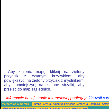
Aby zmienić mapę: kliknij na zielony
przycisk z czarnym krzyżykiem, aby
powiększyć; na zielony przycisk z myślnikiem,
aby pomniejszyć; na zielone strzałki, aby
przejść do map sąsiednich.
Informacje na tej stronie internetowej podlegają
klauzuli o 
Meteorologia morska :
Europa
Afryka
Ameryka Północna
Ameryka Centralna
Amery
Północno zachodni Spokojny
Oceania
Australia
Ocean Indyjski
Inny