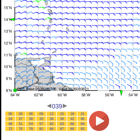
039
00
03
06
09
12
15
18
21
24
27
30
33
36
39
42
45
48
51
54
57
60
63
66
69
72
75
78
81
84
87
90
93