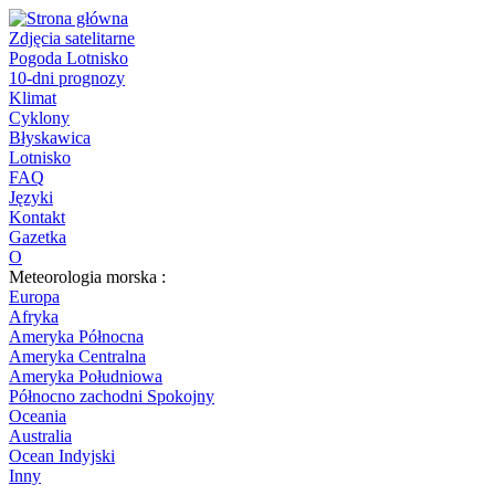
Zdjęcia satelitarne
Pogoda Lotnisko
10-dni prognozy
Klimat
Cyklony
Błyskawica
Lotnisko
FAQ
Języki
Kontakt
Gazetka
O
Meteorologia morska :
Europa
Afryka
Ameryka Północna
Ameryka Centralna
Ameryka Południowa
Północno zachodni Spokojny
Oceania
Australia
Ocean Indyjski
Inny