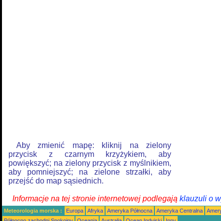
Aby zmienić mapę: kliknij na zielony
przycisk z czarnym krzyżykiem, aby
powiększyć; na zielony przycisk z myślnikiem,
aby pomniejszyć; na zielone strzałki, aby
przejść do map sąsiednich.
Informacje na tej stronie internetowej podlegają
klauzuli o 
Meteorologia morska :
Europa
Afryka
Ameryka Północna
Ameryka Centralna
Amery
Północno zachodni Spokojny
Oceania
Australia
Ocean Indyjski
Inny