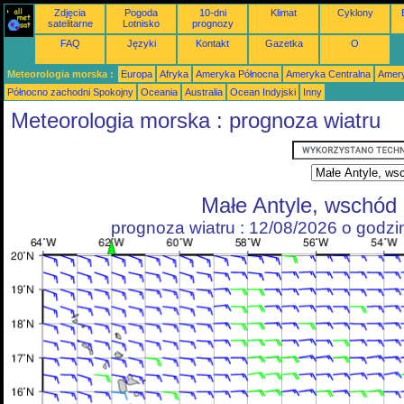
Zdjęcia
Pogoda
10-dni
Klimat
Cyklony
satelitarne
Lotnisko
prognozy
FAQ
Języki
Kontakt
Gazetka
O
Meteorologia morska :
Europa
Afryka
Ameryka Północna
Ameryka Centralna
Amery
Północno zachodni Spokojny
Oceania
Australia
Ocean Indyjski
Inny
Meteorologia morska : prognoza wiatru
Małe Antyle, wschód
prognoza wiatru : 12/08/2026 o godz