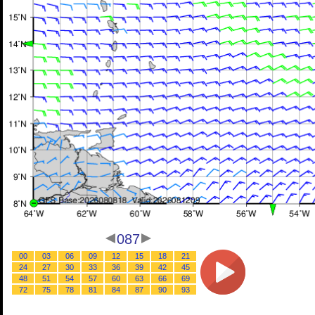
087
00
03
06
09
12
15
18
21
24
27
30
33
36
39
42
45
48
51
54
57
60
63
66
69
72
75
78
81
84
87
90
93