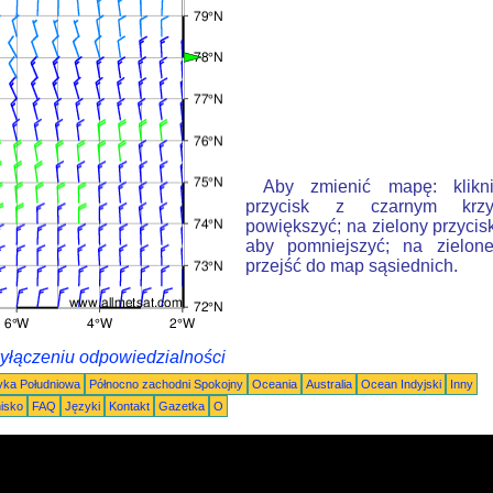
Aby zmienić mapę: klikn
przycisk z czarnym krzy
powiększyć; na zielony przycis
aby pomniejszyć; na zielone
przejść do map sąsiednich.
wyłączeniu odpowiedzialności
ka Południowa
Północno zachodni Spokojny
Oceania
Australia
Ocean Indyjski
Inny
nisko
FAQ
Języki
Kontakt
Gazetka
O