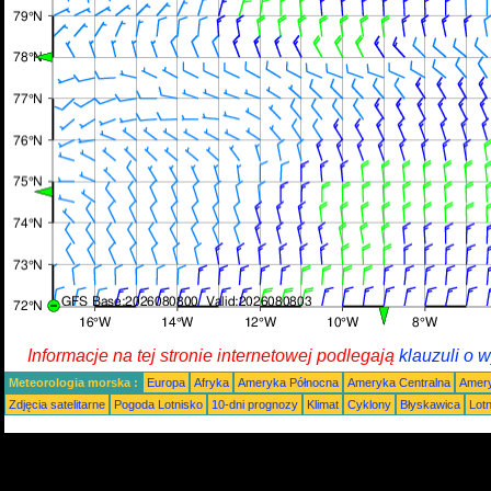
Informacje na tej stronie internetowej podlegają
klauzuli o 
Meteorologia morska :
Europa
Afryka
Ameryka Północna
Ameryka Centralna
Amery
Zdjęcia satelitarne
Pogoda Lotnisko
10-dni prognozy
Klimat
Cyklony
Błyskawica
Lot