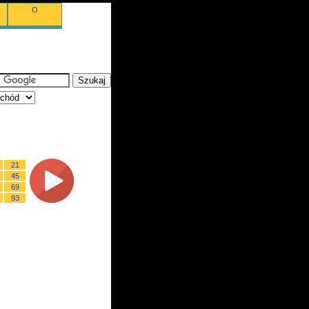
O
21
45
69
93