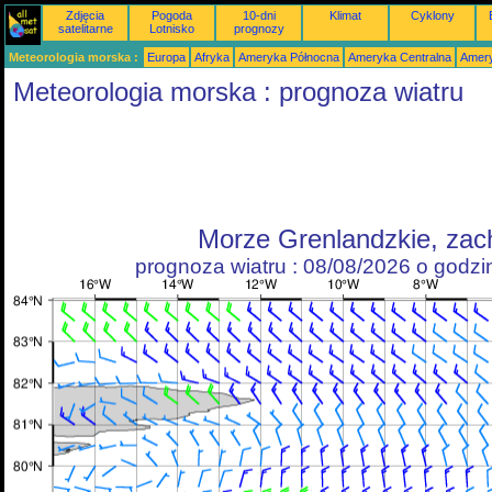
Zdjęcia
Pogoda
10-dni
Klimat
Cyklony
satelitarne
Lotnisko
prognozy
Meteorologia morska :
Europa
Afryka
Ameryka Północna
Ameryka Centralna
Amery
Meteorologia morska : prognoza wiatru
Morze Grenlandzkie, zac
prognoza wiatru : 08/08/2026 o godz