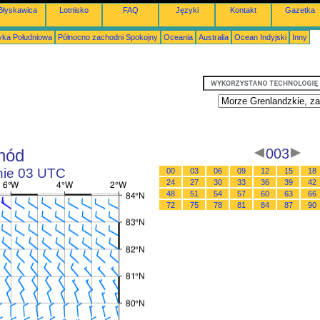
Błyskawica
Lotnisko
FAQ
Języki
Kontakt
Gazetka
ka Południowa
Północno zachodni Spokojny
Oceania
Australia
Ocean Indyjski
Inny
hód
003
inie 03 UTC
00
03
06
09
12
15
18
24
27
30
33
36
39
42
48
51
54
57
60
63
66
72
75
78
81
84
87
90