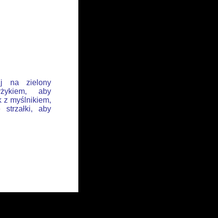
ij na zielony
żykiem, aby
k z myślnikiem,
 strzałki, aby