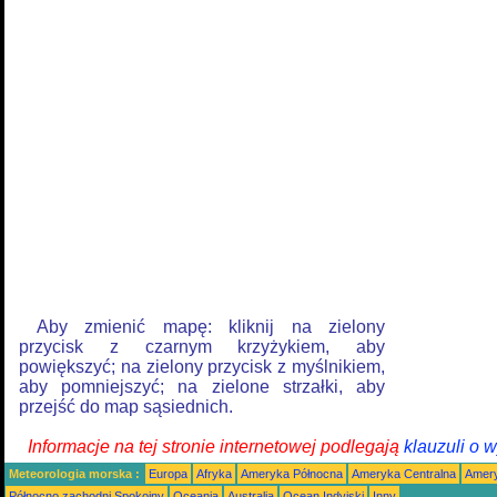
Aby zmienić mapę: kliknij na zielony
przycisk z czarnym krzyżykiem, aby
powiększyć; na zielony przycisk z myślnikiem,
aby pomniejszyć; na zielone strzałki, aby
przejść do map sąsiednich.
Informacje na tej stronie internetowej podlegają
klauzuli o 
Meteorologia morska :
Europa
Afryka
Ameryka Północna
Ameryka Centralna
Amery
Północno zachodni Spokojny
Oceania
Australia
Ocean Indyjski
Inny