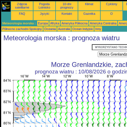
Zdjęcia
Pogoda
10-dni
Klimat
Cyklony
satelitarne
Lotnisko
prognozy
FAQ
Języki
Kontakt
Gazetka
O
Meteorologia morska :
Europa
Afryka
Ameryka Północna
Ameryka Centralna
Amery
Północno zachodni Spokojny
Oceania
Australia
Ocean Indyjski
Inny
Meteorologia morska : prognoza wiatru
Morze Grenlandzkie, zac
prognoza wiatru : 10/08/2026 o godz