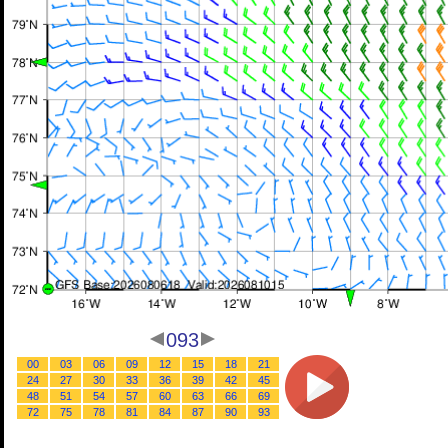
093
00
03
06
09
12
15
18
21
24
27
30
33
36
39
42
45
48
51
54
57
60
63
66
69
72
75
78
81
84
87
90
93