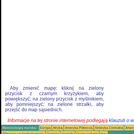
Aby zmienić mapę: kliknij na zielony
przycisk z czarnym krzyżykiem, aby
powiększyć; na zielony przycisk z myślnikiem,
aby pomniejszyć; na zielone strzałki, aby
przejść do map sąsiednich.
Informacje na tej stronie internetowej podlegają
klauzuli o 
Meteorologia morska :
Europa
Afryka
Ameryka Północna
Ameryka Centralna
Amery
Północno zachodni Spokojny
Oceania
Australia
Ocean Indyjski
Inny