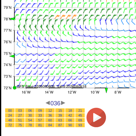
036
00
03
06
09
12
15
18
21
24
27
30
33
36
39
42
45
48
51
54
57
60
63
66
69
72
75
78
81
84
87
90
93