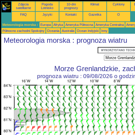
Zdjęcia
Pogoda
10-dni
Klimat
Cyklony
satelitarne
Lotnisko
prognozy
FAQ
Języki
Kontakt
Gazetka
O
Meteorologia morska :
Europa
Afryka
Ameryka Północna
Ameryka Centralna
Amery
Północno zachodni Spokojny
Oceania
Australia
Ocean Indyjski
Inny
Meteorologia morska : prognoza wiatru
Morze Grenlandzkie, zac
prognoza wiatru : 09/08/2026 o godz