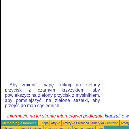
Aby zmienić mapę: kliknij na zielony
przycisk z czarnym krzyżykiem, aby
powiększyć; na zielony przycisk z myślnikiem,
aby pomniejszyć; na zielone strzałki, aby
przejść do map sąsiednich.
Informacje na tej stronie internetowej podlegają
klauzuli o 
Meteorologia morska :
Europa
Afryka
Ameryka Północna
Ameryka Centralna
Amery
Północno zachodni Spokojny
Oceania
Australia
Ocean Indyjski
Inny