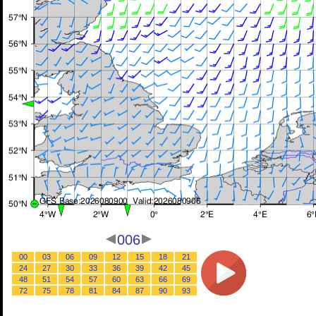
006
00
03
06
09
12
15
18
21
24
27
30
33
36
39
42
45
48
51
54
57
60
63
66
69
72
75
78
81
84
87
90
93