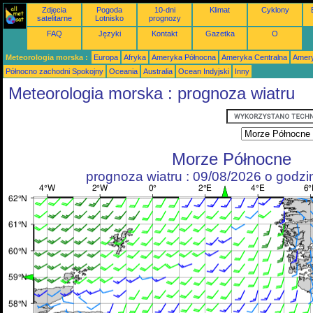
Zdjęcia
Pogoda
10-dni
Klimat
Cyklony
satelitarne
Lotnisko
prognozy
FAQ
Języki
Kontakt
Gazetka
O
Meteorologia morska :
Europa
Afryka
Ameryka Północna
Ameryka Centralna
Amery
Północno zachodni Spokojny
Oceania
Australia
Ocean Indyjski
Inny
Meteorologia morska : prognoza wiatru
Morze Północne
prognoza wiatru : 09/08/2026 o godz