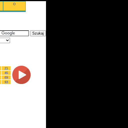
O
21
45
69
93