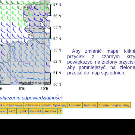
Aby zmienić mapę: klikn
przycisk z czarnym krzy
powiększyć; na zielony przycis
aby pomniejszyć; na zielone
przejść do map sąsiednich.
wyłączeniu odpowiedzialności
ka Południowa
Północno zachodni Spokojny
Oceania
Australia
Ocean Indyjski
Inny
nisko
FAQ
Języki
Kontakt
Gazetka
O