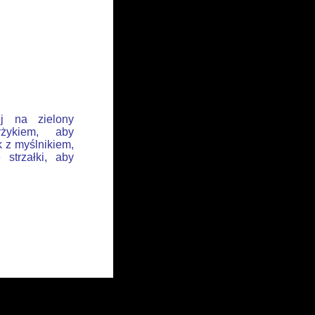
ij na zielony
żykiem, aby
k z myślnikiem,
 strzałki, aby