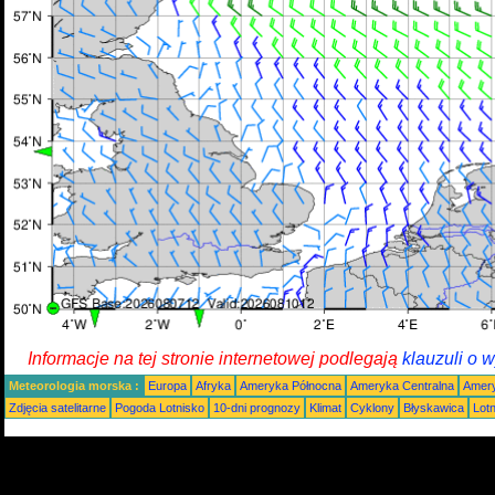
Informacje na tej stronie internetowej podlegają
klauzuli o 
Meteorologia morska :
Europa
Afryka
Ameryka Północna
Ameryka Centralna
Amery
Zdjęcia satelitarne
Pogoda Lotnisko
10-dni prognozy
Klimat
Cyklony
Błyskawica
Lot