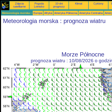
Zdjęcia
Pogoda
10-dni
Klimat
Cyklony
satelitarne
Lotnisko
prognozy
Meteorologia morska :
Europa
Afryka
Ameryka Północna
Ameryka Centralna
Amery
Meteorologia morska : prognoza wiatru
Morze Północne
prognoza wiatru : 10/08/2026 o godz