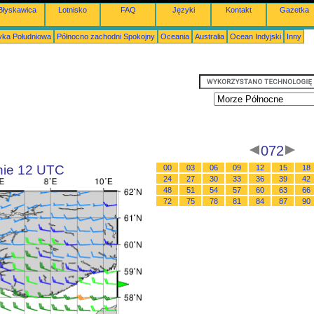
Błyskawica
Lotnisko
FAQ
Języki
Kontakt
Gazetka
ka Południowa
Północno zachodni Spokojny
Oceania
Australia
Ocean Indyjski
Inny
072
inie 12 UTC
00
03
06
09
12
15
18
24
27
30
33
36
39
42
48
51
54
57
60
63
66
72
75
78
81
84
87
90