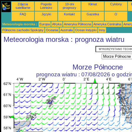
Zdjęcia
Pogoda
10-dni
Klimat
Cyklony
satelitarne
Lotnisko
prognozy
FAQ
Języki
Kontakt
Gazetka
O
Meteorologia morska :
Europa
Afryka
Ameryka Północna
Ameryka Centralna
Amery
Północno zachodni Spokojny
Oceania
Australia
Ocean Indyjski
Inny
Meteorologia morska : prognoza wiatru
Morze Północne
prognoza wiatru : 07/08/2026 o godz