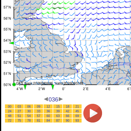
036
00
03
06
09
12
15
18
21
24
27
30
33
36
39
42
45
48
51
54
57
60
63
66
69
72
75
78
81
84
87
90
93