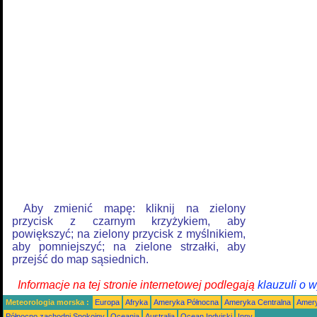
Aby zmienić mapę: kliknij na zielony
przycisk z czarnym krzyżykiem, aby
powiększyć; na zielony przycisk z myślnikiem,
aby pomniejszyć; na zielone strzałki, aby
przejść do map sąsiednich.
Informacje na tej stronie internetowej podlegają
klauzuli o 
Meteorologia morska :
Europa
Afryka
Ameryka Północna
Ameryka Centralna
Amery
Północno zachodni Spokojny
Oceania
Australia
Ocean Indyjski
Inny