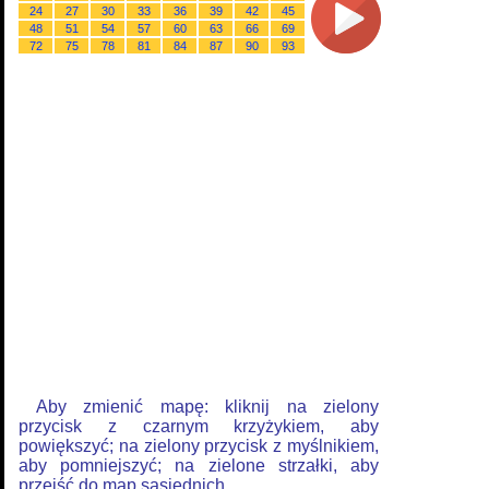
24
27
30
33
36
39
42
45
48
51
54
57
60
63
66
69
72
75
78
81
84
87
90
93
Aby zmienić mapę: kliknij na zielony
przycisk z czarnym krzyżykiem, aby
powiększyć; na zielony przycisk z myślnikiem,
aby pomniejszyć; na zielone strzałki, aby
przejść do map sąsiednich.