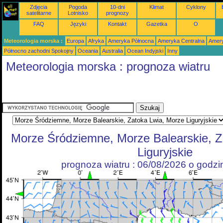
Zdjęcia
Pogoda
10-dni
Klimat
Cyklony
satelitarne
Lotnisko
prognozy
FAQ
Języki
Kontakt
Gazetka
O
Meteorologia morska :
Europa
Afryka
Ameryka Północna
Ameryka Centralna
Amery
Północno zachodni Spokojny
Oceania
Australia
Ocean Indyjski
Inny
Meteorologia morska : prognoza wiatru
Morze Śródziemne, Morze Balearskie, Z
Liguryjskie
prognoza wiatru : 06/08/2026 o godz