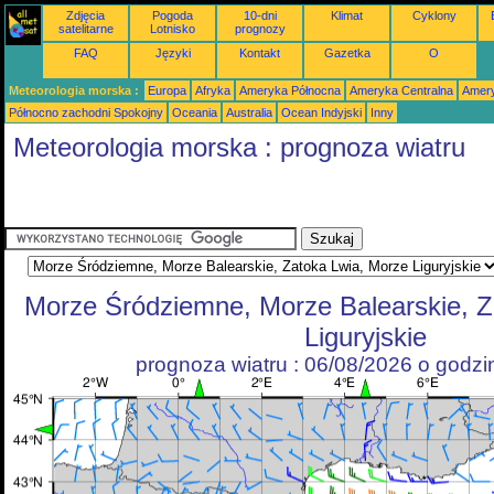
Zdjęcia
Pogoda
10-dni
Klimat
Cyklony
satelitarne
Lotnisko
prognozy
FAQ
Języki
Kontakt
Gazetka
O
Meteorologia morska :
Europa
Afryka
Ameryka Północna
Ameryka Centralna
Amery
Północno zachodni Spokojny
Oceania
Australia
Ocean Indyjski
Inny
Meteorologia morska : prognoza wiatru
Morze Śródziemne, Morze Balearskie, Z
Liguryjskie
prognoza wiatru : 06/08/2026 o godz