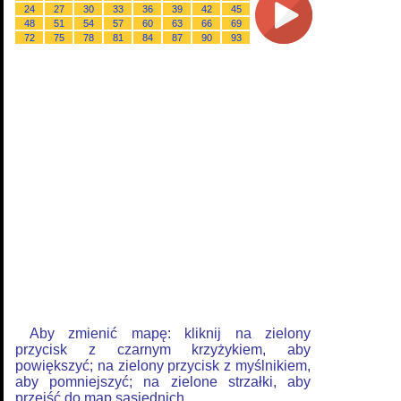
24
27
30
33
36
39
42
45
48
51
54
57
60
63
66
69
72
75
78
81
84
87
90
93
Aby zmienić mapę: kliknij na zielony
przycisk z czarnym krzyżykiem, aby
powiększyć; na zielony przycisk z myślnikiem,
aby pomniejszyć; na zielone strzałki, aby
przejść do map sąsiednich.