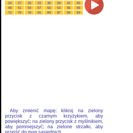
24
27
30
33
36
39
42
45
48
51
54
57
60
63
66
69
72
75
78
81
84
87
90
93
Aby zmienić mapę: kliknij na zielony
przycisk z czarnym krzyżykiem, aby
powiększyć; na zielony przycisk z myślnikiem,
aby pomniejszyć; na zielone strzałki, aby
przejść do map sąsiednich.