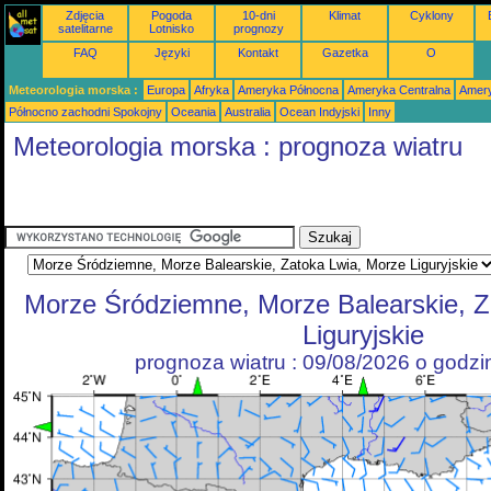
Zdjęcia
Pogoda
10-dni
Klimat
Cyklony
satelitarne
Lotnisko
prognozy
FAQ
Języki
Kontakt
Gazetka
O
Meteorologia morska :
Europa
Afryka
Ameryka Północna
Ameryka Centralna
Amery
Północno zachodni Spokojny
Oceania
Australia
Ocean Indyjski
Inny
Meteorologia morska : prognoza wiatru
Morze Śródziemne, Morze Balearskie, Z
Liguryjskie
prognoza wiatru : 09/08/2026 o godz