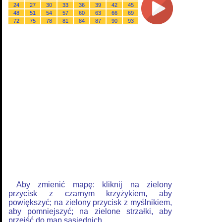
24
27
30
33
36
39
42
45
48
51
54
57
60
63
66
69
72
75
78
81
84
87
90
93
Aby zmienić mapę: kliknij na zielony
przycisk z czarnym krzyżykiem, aby
powiększyć; na zielony przycisk z myślnikiem,
aby pomniejszyć; na zielone strzałki, aby
przejść do map sąsiednich.