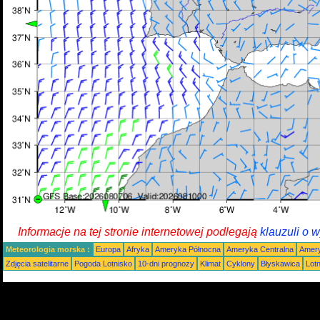
Informacje na tej stronie internetowej podlegają
klauzuli o 
Meteorologia morska :
Europa
Afryka
Ameryka Północna
Ameryka Centralna
Amery
Zdjęcia satelitarne
Pogoda Lotnisko
10-dni prognozy
Klimat
Cyklony
Błyskawica
Lot