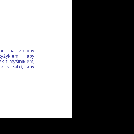
nij na zielony
yżykiem, aby
sk z myślnikiem,
e strzałki, aby