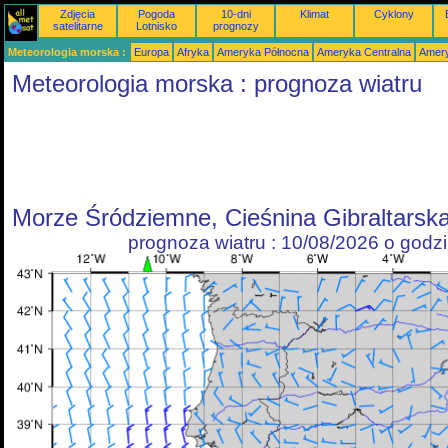
Zdjęcia
Pogoda
10-dni
Klimat
Cyklony
satelitarne
Lotnisko
prognozy
Meteorologia morska :
Europa
Afryka
Ameryka Północna
Ameryka Centralna
Amery
Meteorologia morska : prognoza wiatru
Morze Śródziemne, Cieśnina Gibraltarska
prognoza wiatru : 10/08/2026 o godz