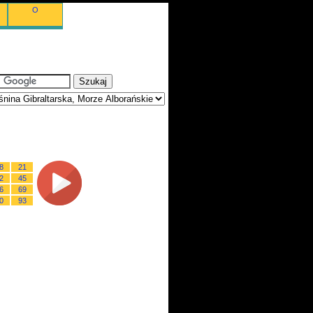
O
8
21
2
45
6
69
0
93