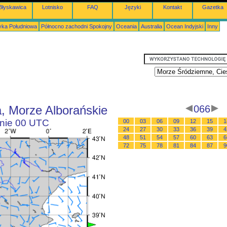
Błyskawica
Lotnisko
FAQ
Języki
Kontakt
Gazetka
ka Południowa
Północno zachodni Spokojny
Oceania
Australia
Ocean Indyjski
Inny
, Morze Alborańskie
066
inie 00 UTC
00
03
06
09
12
15
1
24
27
30
33
36
39
4
48
51
54
57
60
63
6
72
75
78
81
84
87
9