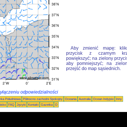
Aby zmienić mapę: klik
przycisk z czarnym krz
powiększyć; na zielony przyci
aby pomniejszyć; na zielon
przejść do map sąsiednich.
wyłączeniu odpowiedzialności
ka Południowa
Północno zachodni Spokojny
Oceania
Australia
Ocean Indyjski
Inny
nisko
FAQ
Języki
Kontakt
Gazetka
O