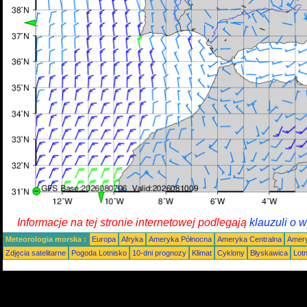
Informacje na tej stronie internetowej podlegają
klauzuli o 
Meteorologia morska :
Europa
Afryka
Ameryka Północna
Ameryka Centralna
Amery
Zdjęcia satelitarne
Pogoda Lotnisko
10-dni prognozy
Klimat
Cyklony
Błyskawica
Lot