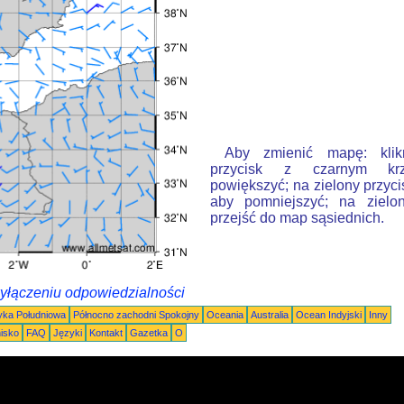
Aby zmienić mapę: klik
przycisk z czarnym krz
powiększyć; na zielony przyci
aby pomniejszyć; na zielon
przejść do map sąsiednich.
wyłączeniu odpowiedzialności
ka Południowa
Północno zachodni Spokojny
Oceania
Australia
Ocean Indyjski
Inny
nisko
FAQ
Języki
Kontakt
Gazetka
O