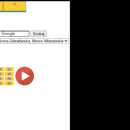
O
8
21
2
45
6
69
0
93