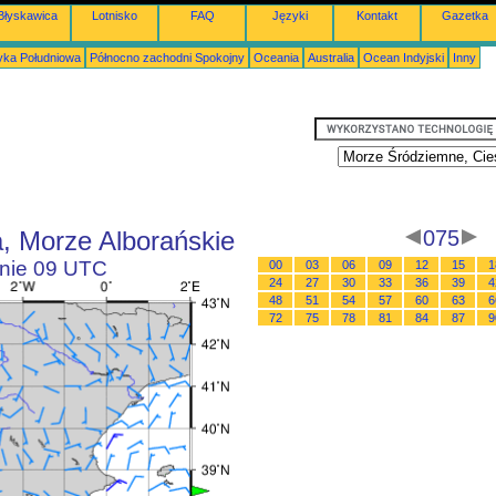
Błyskawica
Lotnisko
FAQ
Języki
Kontakt
Gazetka
ka Południowa
Północno zachodni Spokojny
Oceania
Australia
Ocean Indyjski
Inny
, Morze Alborańskie
075
inie 09 UTC
00
03
06
09
12
15
1
24
27
30
33
36
39
4
48
51
54
57
60
63
6
72
75
78
81
84
87
9