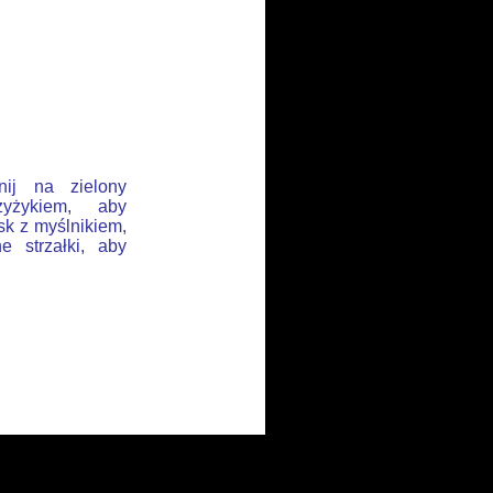
nij na zielony
yżykiem, aby
sk z myślnikiem,
e strzałki, aby