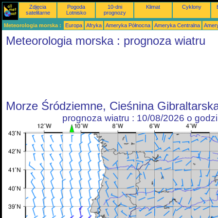
Zdjęcia
Pogoda
10-dni
Klimat
Cyklony
satelitarne
Lotnisko
prognozy
Meteorologia morska :
Europa
Afryka
Ameryka Północna
Ameryka Centralna
Amery
Meteorologia morska : prognoza wiatru
Morze Śródziemne, Cieśnina Gibraltarska
prognoza wiatru : 10/08/2026 o godz