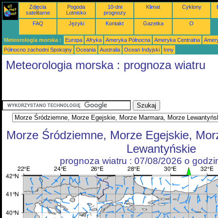
Zdjęcia
Pogoda
10-dni
Klimat
Cyklony
satelitarne
Lotnisko
prognozy
FAQ
Języki
Kontakt
Gazetka
O
Meteorologia morska :
Europa
Afryka
Ameryka Północna
Ameryka Centralna
Amery
Północno zachodni Spokojny
Oceania
Australia
Ocean Indyjski
Inny
Meteorologia morska : prognoza wiatru
Morze Śródziemne, Morze Egejskie, Mo
Lewantyńskie
prognoza wiatru : 07/08/2026 o godz