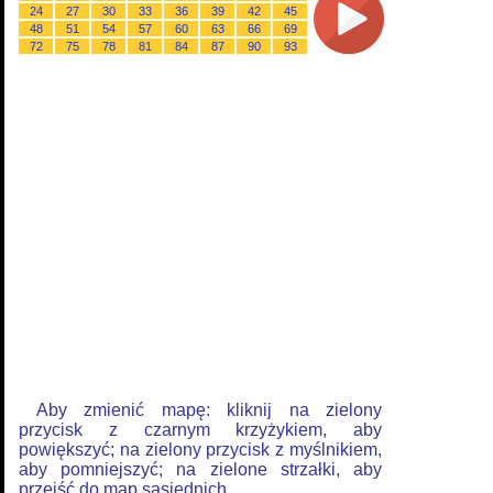
24
27
30
33
36
39
42
45
48
51
54
57
60
63
66
69
72
75
78
81
84
87
90
93
Aby zmienić mapę: kliknij na zielony
przycisk z czarnym krzyżykiem, aby
powiększyć; na zielony przycisk z myślnikiem,
aby pomniejszyć; na zielone strzałki, aby
przejść do map sąsiednich.