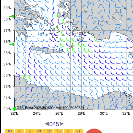
045
00
03
06
09
12
15
18
21