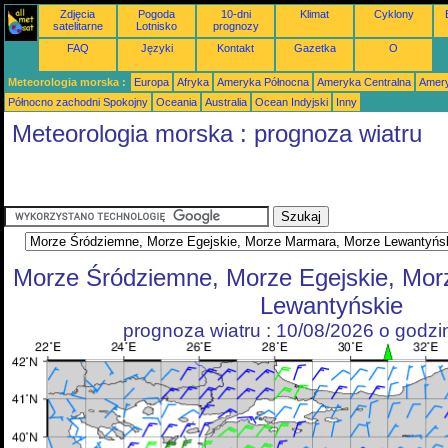
Zdjęcia
Pogoda
10-dni
Klimat
Cyklony
satelitarne
Lotnisko
prognozy
FAQ
Języki
Kontakt
Gazetka
O
Meteorologia morska :
Europa
Afryka
Ameryka Północna
Ameryka Centralna
Amery
Północno zachodni Spokojny
Oceania
Australia
Ocean Indyjski
Inny
Meteorologia morska : prognoza wiatru
Morze Śródziemne, Morze Egejskie, Mo
Lewantyńskie
prognoza wiatru : 10/08/2026 o godz