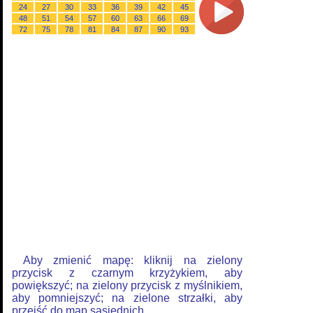
24
27
30
33
36
39
42
45
48
51
54
57
60
63
66
69
72
75
78
81
84
87
90
93
Aby zmienić mapę: kliknij na zielony
przycisk z czarnym krzyżykiem, aby
powiększyć; na zielony przycisk z myślnikiem,
aby pomniejszyć; na zielone strzałki, aby
przejść do map sąsiednich.