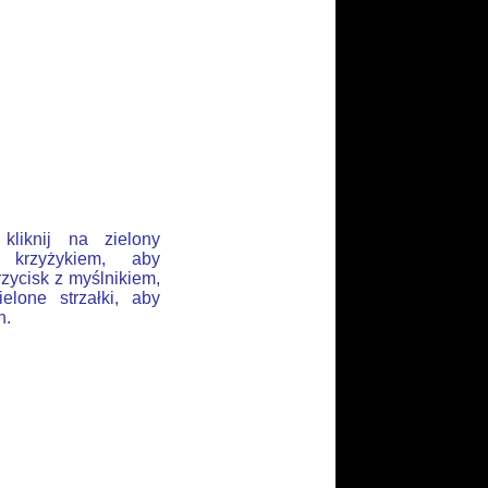
liknij na zielony
 krzyżykiem, aby
rzycisk z myślnikiem,
elone strzałki, aby
h.