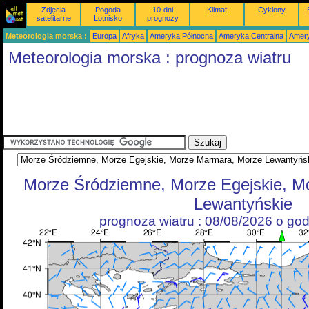
Zdjęcia
Pogoda
10-dni
Klimat
Cyklony
satelitarne
Lotnisko
prognozy
Meteorologia morska :
Europa
Afryka
Ameryka Północna
Ameryka Centralna
Amery
Meteorologia morska : prognoza wiatru
Morze Śródziemne, Morze Egejskie, M
Lewantyńskie
prognoza wiatru : 08/08/2026 o go