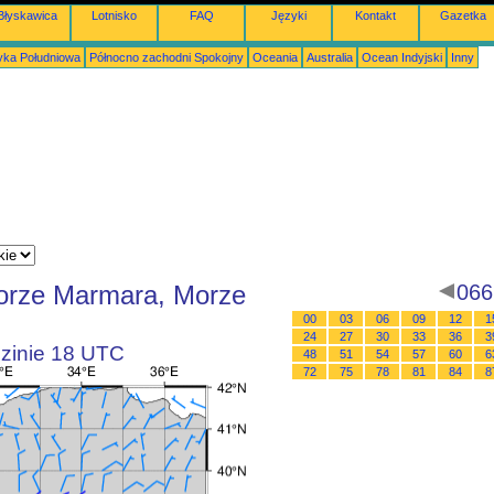
Błyskawica
Lotnisko
FAQ
Języki
Kontakt
Gazetka
ka Południowa
Północno zachodni Spokojny
Oceania
Australia
Ocean Indyjski
Inny
orze Marmara, Morze
066
00
03
06
09
12
1
24
27
30
33
36
3
dzinie 18 UTC
48
51
54
57
60
6
72
75
78
81
84
8