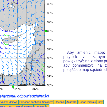
Aby zmienić mapę: k
przycisk z czarnym
powiększyć; na zielony p
aby pomniejszyć; na zi
przejść do map sąsiednic
wyłączeniu odpowiedzialności
ka Południowa
Północno zachodni Spokojny
Oceania
Australia
Ocean Indyjski
Inny
nisko
FAQ
Języki
Kontakt
Gazetka
O