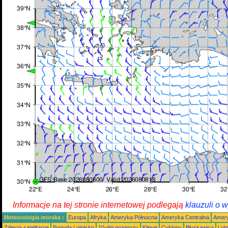
Informacje na tej stronie internetowej podlegają
klauzuli o 
Meteorologia morska :
Europa
Afryka
Ameryka Północna
Ameryka Centralna
Amery
Zdjęcia satelitarne
Pogoda Lotnisko
10-dni prognozy
Klimat
Cyklony
Błyskawica
Lot