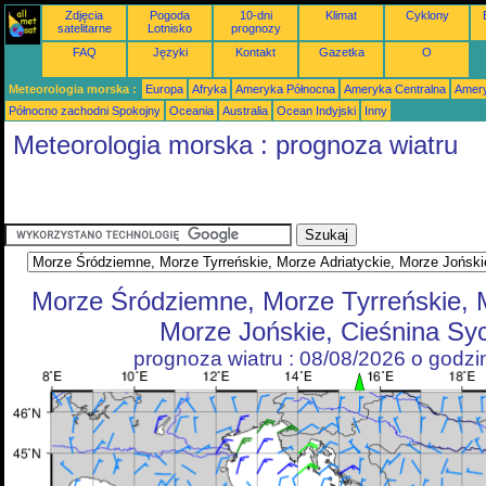
Zdjęcia
Pogoda
10-dni
Klimat
Cyklony
satelitarne
Lotnisko
prognozy
FAQ
Języki
Kontakt
Gazetka
O
Meteorologia morska :
Europa
Afryka
Ameryka Północna
Ameryka Centralna
Amery
Północno zachodni Spokojny
Oceania
Australia
Ocean Indyjski
Inny
Meteorologia morska : prognoza wiatru
Morze Śródziemne, Morze Tyrreńskie, M
Morze Jońskie, Cieśnina Syc
prognoza wiatru : 08/08/2026 o godz