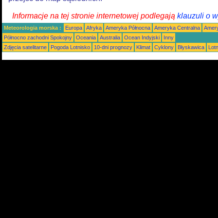
Informacje na tej stronie internetowej podlegają
klauzuli o 
Meteorologia morska :
Europa
Afryka
Ameryka Północna
Ameryka Centralna
Amery
Północno zachodni Spokojny
Oceania
Australia
Ocean Indyjski
Inny
Zdjęcia satelitarne
Pogoda Lotnisko
10-dni prognozy
Klimat
Cyklony
Błyskawica
Lot