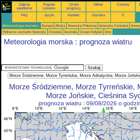
Zdjęcia
Pogoda
10-dni
Klimat
Cyklony
satelitarne
Lotnisko
prognozy
FAQ
Języki
Kontakt
Gazetka
O
Meteorologia morska :
Europa
Afryka
Ameryka Północna
Ameryka Centralna
Amery
Północno zachodni Spokojny
Oceania
Australia
Ocean Indyjski
Inny
Meteorologia morska : prognoza wiatru
Morze Śródziemne, Morze Tyrreńskie, M
Morze Jońskie, Cieśnina Syc
prognoza wiatru : 09/08/2026 o godz