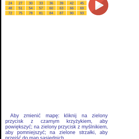
24
27
30
33
36
39
42
45
48
51
54
57
60
63
66
69
72
75
78
81
84
87
90
93
Aby zmienić mapę: kliknij na zielony
przycisk z czarnym krzyżykiem, aby
powiększyć; na zielony przycisk z myślnikiem,
aby pomniejszyć; na zielone strzałki, aby
przejść do map sąsiednich.