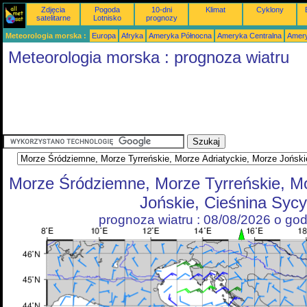
Zdjęcia
Pogoda
10-dni
Klimat
Cyklony
satelitarne
Lotnisko
prognozy
Meteorologia morska :
Europa
Afryka
Ameryka Północna
Ameryka Centralna
Amery
Meteorologia morska : prognoza wiatru
Morze Śródziemne, Morze Tyrreńskie, Mo
Jońskie, Cieśnina Sycyl
prognoza wiatru : 08/08/2026 o go