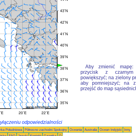
Aby zmienić mapę: k
przycisk z czarnym
powiększyć; na zielony p
aby pomniejszyć; na zi
przejść do map sąsiednic
wyłączeniu odpowiedzialności
ka Południowa
Północno zachodni Spokojny
Oceania
Australia
Ocean Indyjski
Inny
nisko
FAQ
Języki
Kontakt
Gazetka
O