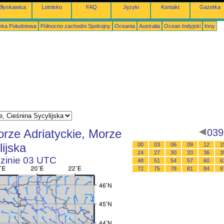
Błyskawica
Lotnisko
FAQ
Języki
Kontakt
Gazetka
ka Południowa
Północno zachodni Spokojny
Oceania
Australia
Ocean Indyjski
Inny
rze Adriatyckie, Morze
039
ijska
00
03
06
09
12
1
24
27
30
33
36
3
dzinie 03 UTC
48
51
54
57
60
6
72
75
78
81
84
8