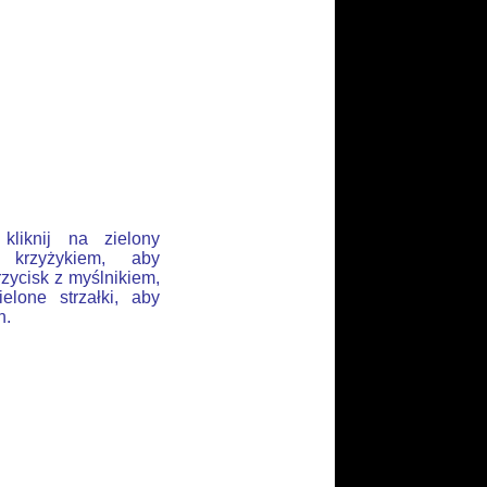
liknij na zielony
 krzyżykiem, aby
rzycisk z myślnikiem,
elone strzałki, aby
h.