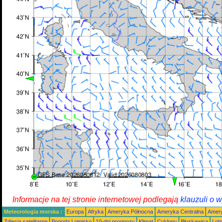
Informacje na tej stronie internetowej podlegają
klauzuli o 
Meteorologia morska :
Europa
Afryka
Ameryka Północna
Ameryka Centralna
Amery
Zdjęcia satelitarne
Pogoda Lotnisko
10-dni prognozy
Klimat
Cyklony
Błyskawica
Lot