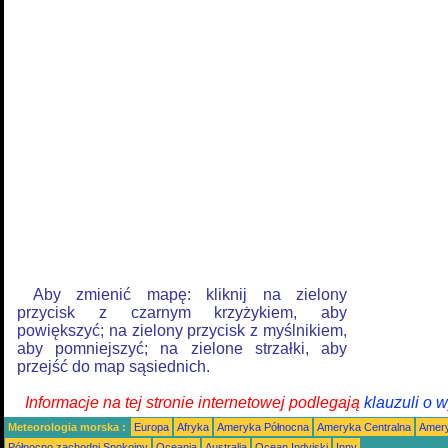
Aby zmienić mapę: kliknij na zielony
przycisk z czarnym krzyżykiem, aby
powiększyć; na zielony przycisk z myślnikiem,
aby pomniejszyć; na zielone strzałki, aby
przejść do map sąsiednich.
Informacje na tej stronie internetowej podlegają
klauzuli o 
Meteorologia morska :
Europa
Afryka
Ameryka Północna
Ameryka Centralna
Amery
Północno zachodni Spokojny
Oceania
Australia
Ocean Indyjski
Inny