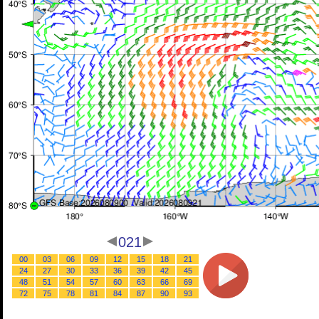
021
00
03
06
09
12
15
18
21
24
27
30
33
36
39
42
45
48
51
54
57
60
63
66
69
72
75
78
81
84
87
90
93