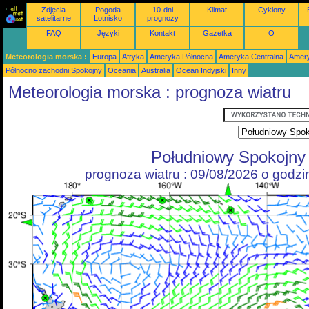
Zdjęcia
Pogoda
10-dni
Klimat
Cyklony
satelitarne
Lotnisko
prognozy
FAQ
Języki
Kontakt
Gazetka
O
Meteorologia morska :
Europa
Afryka
Ameryka Północna
Ameryka Centralna
Amery
Północno zachodni Spokojny
Oceania
Australia
Ocean Indyjski
Inny
Meteorologia morska : prognoza wiatru
Południowy Spokojny
prognoza wiatru : 09/08/2026 o godz