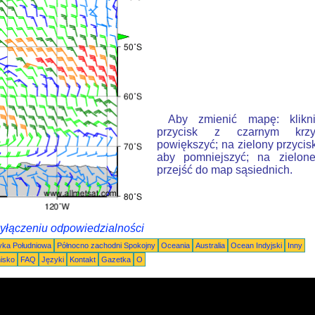
Aby zmienić mapę: klikn
przycisk z czarnym krzy
powiększyć; na zielony przycis
aby pomniejszyć; na zielone
przejść do map sąsiednich.
wyłączeniu odpowiedzialności
ka Południowa
Północno zachodni Spokojny
Oceania
Australia
Ocean Indyjski
Inny
nisko
FAQ
Języki
Kontakt
Gazetka
O