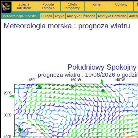
Zdjęcia
Pogoda
10-dni
Klimat
Cyklony
satelitarne
Lotnisko
prognozy
Meteorologia morska :
Europa
Afryka
Ameryka Północna
Ameryka Centralna
Amery
Meteorologia morska : prognoza wiatru
Południowy Spokojny
prognoza wiatru : 10/08/2026 o godz