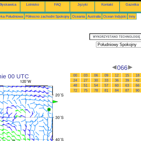
Błyskawica
Lotnisko
FAQ
Języki
Kontakt
Gazetka
ka Południowa
Północno zachodni Spokojny
Oceania
Australia
Ocean Indyjski
Inny
066
inie 00 UTC
00
03
06
09
12
15
18
24
27
30
33
36
39
42
48
51
54
57
60
63
66
72
75
78
81
84
87
90