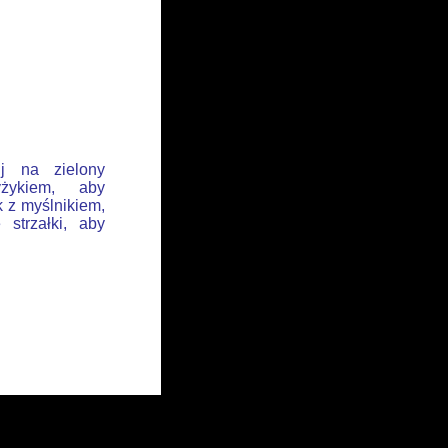
ij na zielony
żykiem, aby
k z myślnikiem,
 strzałki, aby