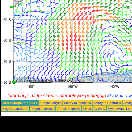
Informacje na tej stronie internetowej podlegają
klauzuli o 
Meteorologia morska :
Europa
Afryka
Ameryka Północna
Ameryka Centralna
Amery
Zdjęcia satelitarne
Pogoda Lotnisko
10-dni prognozy
Klimat
Cyklony
Błyskawica
Lot