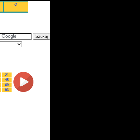
O
21
45
69
93