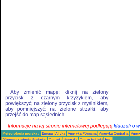
Aby zmienić mapę: kliknij na zielony
przycisk z czarnym krzyżykiem, aby
powiększyć; na zielony przycisk z myślnikiem,
aby pomniejszyć; na zielone strzałki, aby
przejść do map sąsiednich.
Informacje na tej stronie internetowej podlegają
klauzuli o 
Meteorologia morska :
Europa
Afryka
Ameryka Północna
Ameryka Centralna
Amery
Północno zachodni Spokojny
Oceania
Australia
Ocean Indyjski
Inny