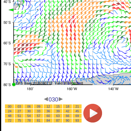
030
00
03
06
09
12
15
18
21
24
27
30
33
36
39
42
45
48
51
54
57
60
63
66
69
72
75
78
81
84
87
90
93