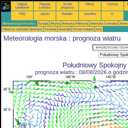
Zdjęcia
Pogoda
10-dni
Klimat
Cyklony
satelitarne
Lotnisko
prognozy
FAQ
Języki
Kontakt
Gazetka
O
Meteorologia morska :
Europa
Afryka
Ameryka Północna
Ameryka Centralna
Amery
Północno zachodni Spokojny
Oceania
Australia
Ocean Indyjski
Inny
Meteorologia morska : prognoza wiatru
Południowy Spokojny
prognoza wiatru : 08/08/2026 o godz