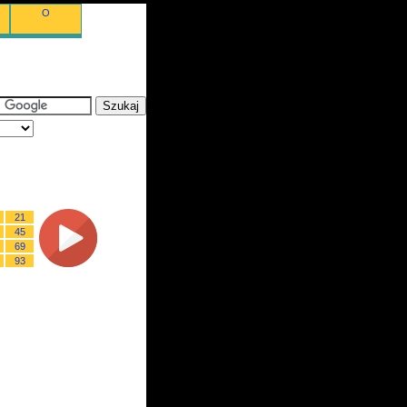
O
21
45
69
93