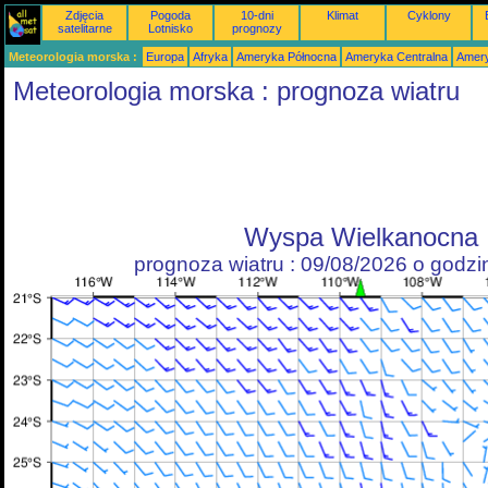
Zdjęcia
Pogoda
10-dni
Klimat
Cyklony
satelitarne
Lotnisko
prognozy
Meteorologia morska :
Europa
Afryka
Ameryka Północna
Ameryka Centralna
Amery
Meteorologia morska : prognoza wiatru
Wyspa Wielkanocna
prognoza wiatru : 09/08/2026 o godz