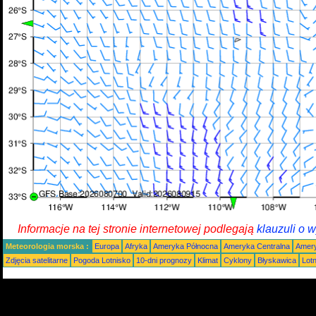
Informacje na tej stronie internetowej podlegają
klauzuli o 
Meteorologia morska :
Europa
Afryka
Ameryka Północna
Ameryka Centralna
Amery
Zdjęcia satelitarne
Pogoda Lotnisko
10-dni prognozy
Klimat
Cyklony
Błyskawica
Lot