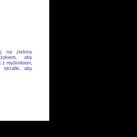
ij na zielony
żykiem, aby
k z myślnikiem,
 strzałki, aby