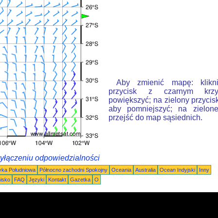
Aby zmienić mapę: klikn
przycisk z czarnym krzy
powiększyć; na zielony przycis
aby pomniejszyć; na zielone
przejść do map sąsiednich.
wyłączeniu odpowiedzialności
ka Południowa
Północno zachodni Spokojny
Oceania
Australia
Ocean Indyjski
Inny
nisko
FAQ
Języki
Kontakt
Gazetka
O