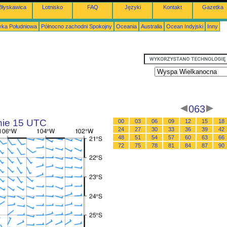
Błyskawica
Lotnisko
FAQ
Języki
Kontakt
Gazetka
ka Południowa
Północno zachodni Spokojny
Oceania
Australia
Ocean Indyjski
Inny
063
inie 15 UTC
00
03
06
09
12
15
18
24
27
30
33
36
39
42
48
51
54
57
60
63
66
72
75
78
81
84
87
90