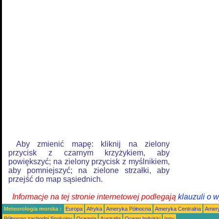
Aby zmienić mapę: kliknij na zielony
przycisk z czarnym krzyżykiem, aby
powiększyć; na zielony przycisk z myślnikiem,
aby pomniejszyć; na zielone strzałki, aby
przejść do map sąsiednich.
Informacje na tej stronie internetowej podlegają
klauzuli o 
Meteorologia morska :
Europa
Afryka
Ameryka Północna
Ameryka Centralna
Amery
Północno zachodni Spokojny
Oceania
Australia
Ocean Indyjski
Inny