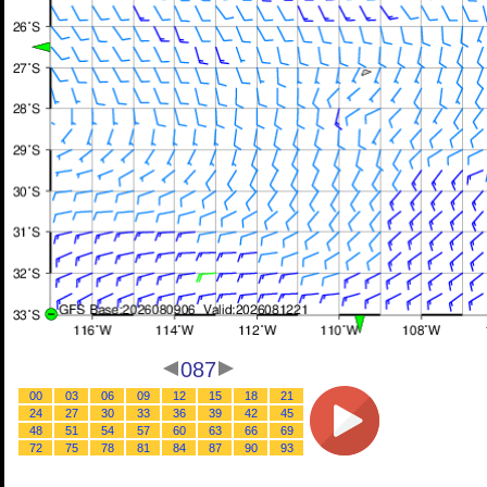
087
00
03
06
09
12
15
18
21
24
27
30
33
36
39
42
45
48
51
54
57
60
63
66
69
72
75
78
81
84
87
90
93