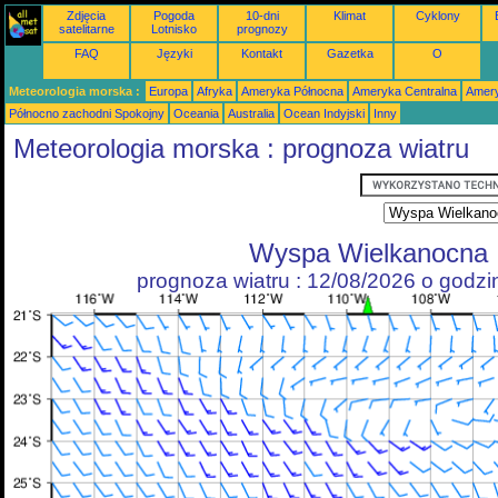
Zdjęcia
Pogoda
10-dni
Klimat
Cyklony
satelitarne
Lotnisko
prognozy
FAQ
Języki
Kontakt
Gazetka
O
Meteorologia morska :
Europa
Afryka
Ameryka Północna
Ameryka Centralna
Amery
Północno zachodni Spokojny
Oceania
Australia
Ocean Indyjski
Inny
Meteorologia morska : prognoza wiatru
Wyspa Wielkanocna
prognoza wiatru : 12/08/2026 o godz