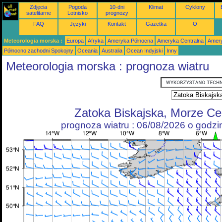
Zdjęcia
Pogoda
10-dni
Klimat
Cyklony
satelitarne
Lotnisko
prognozy
FAQ
Języki
Kontakt
Gazetka
O
Meteorologia morska :
Europa
Afryka
Ameryka Północna
Ameryka Centralna
Amery
Północno zachodni Spokojny
Oceania
Australia
Ocean Indyjski
Inny
Meteorologia morska : prognoza wiatru
Zatoka Biskajska, Morze Cel
prognoza wiatru : 06/08/2026 o godz