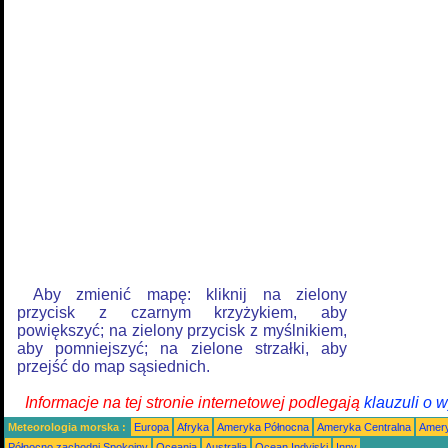
Aby zmienić mapę: kliknij na zielony
przycisk z czarnym krzyżykiem, aby
powiększyć; na zielony przycisk z myślnikiem,
aby pomniejszyć; na zielone strzałki, aby
przejść do map sąsiednich.
Informacje na tej stronie internetowej podlegają
klauzuli o 
Meteorologia morska :
Europa
Afryka
Ameryka Północna
Ameryka Centralna
Amery
Północno zachodni Spokojny
Oceania
Australia
Ocean Indyjski
Inny