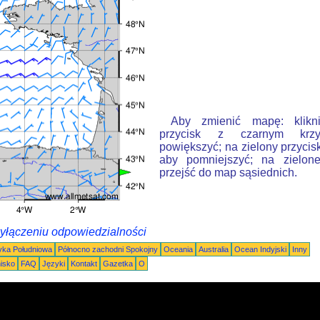
Aby zmienić mapę: klikn
przycisk z czarnym krzy
powiększyć; na zielony przycis
aby pomniejszyć; na zielone
przejść do map sąsiednich.
wyłączeniu odpowiedzialności
ka Południowa
Północno zachodni Spokojny
Oceania
Australia
Ocean Indyjski
Inny
nisko
FAQ
Języki
Kontakt
Gazetka
O