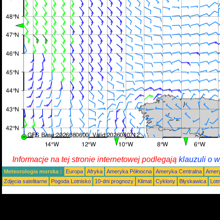
Informacje na tej stronie internetowej podlegają
klauzuli o 
Meteorologia morska :
Europa
Afryka
Ameryka Północna
Ameryka Centralna
Amery
Zdjęcia satelitarne
Pogoda Lotnisko
10-dni prognozy
Klimat
Cyklony
Błyskawica
Lot