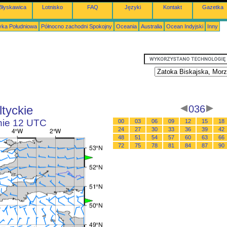
Błyskawica
Lotnisko
FAQ
Języki
Kontakt
Gazetka
ka Południowa
Północno zachodni Spokojny
Oceania
Australia
Ocean Indyjski
Inny
tyckie
036
inie 12 UTC
00
03
06
09
12
15
18
24
27
30
33
36
39
42
48
51
54
57
60
63
66
72
75
78
81
84
87
90