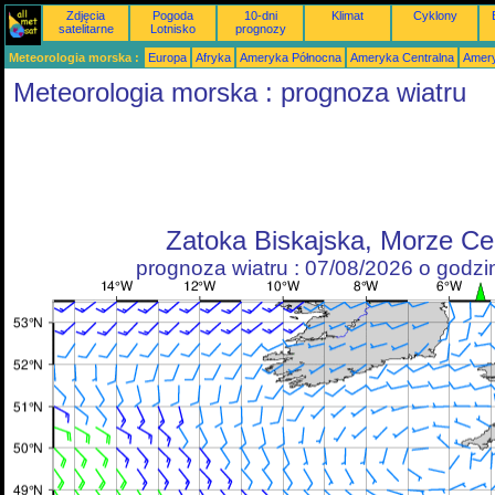
Zdjęcia
Pogoda
10-dni
Klimat
Cyklony
satelitarne
Lotnisko
prognozy
Meteorologia morska :
Europa
Afryka
Ameryka Północna
Ameryka Centralna
Amery
Meteorologia morska : prognoza wiatru
Zatoka Biskajska, Morze Cel
prognoza wiatru : 07/08/2026 o godz