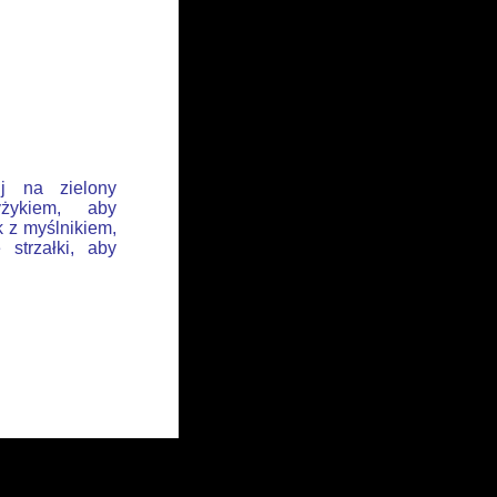
ij na zielony
żykiem, aby
k z myślnikiem,
 strzałki, aby