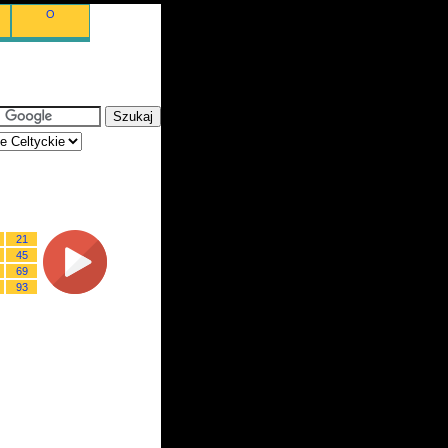
O
21
45
69
93