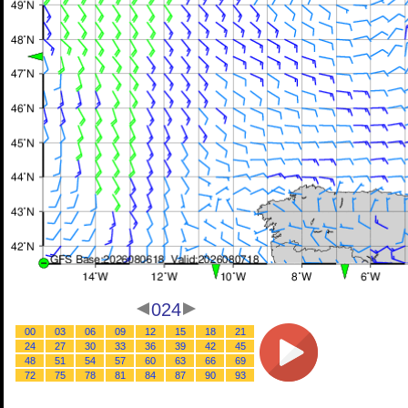
024
00
03
06
09
12
15
18
21
24
27
30
33
36
39
42
45
48
51
54
57
60
63
66
69
72
75
78
81
84
87
90
93