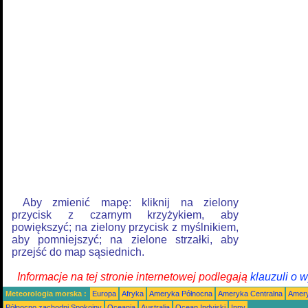
Aby zmienić mapę: kliknij na zielony
przycisk z czarnym krzyżykiem, aby
powiększyć; na zielony przycisk z myślnikiem,
aby pomniejszyć; na zielone strzałki, aby
przejść do map sąsiednich.
Informacje na tej stronie internetowej podlegają
klauzuli o 
Meteorologia morska :
Europa
Afryka
Ameryka Północna
Ameryka Centralna
Amery
Północno zachodni Spokojny
Oceania
Australia
Ocean Indyjski
Inny