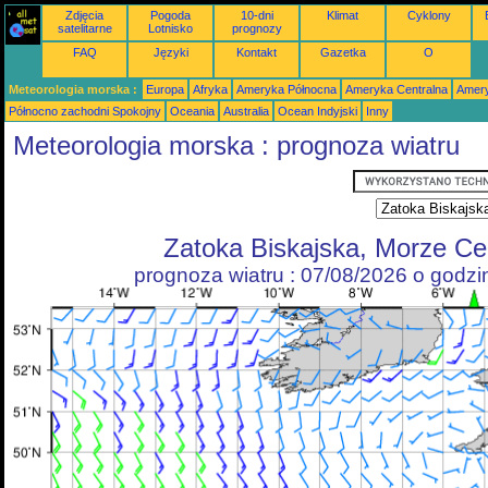
Zdjęcia
Pogoda
10-dni
Klimat
Cyklony
satelitarne
Lotnisko
prognozy
FAQ
Języki
Kontakt
Gazetka
O
Meteorologia morska :
Europa
Afryka
Ameryka Północna
Ameryka Centralna
Amery
Północno zachodni Spokojny
Oceania
Australia
Ocean Indyjski
Inny
Meteorologia morska : prognoza wiatru
Zatoka Biskajska, Morze Cel
prognoza wiatru : 07/08/2026 o godz