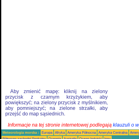
Aby zmienić mapę: kliknij na zielony
przycisk z czarnym krzyżykiem, aby
powiększyć; na zielony przycisk z myślnikiem,
aby pomniejszyć; na zielone strzałki, aby
przejść do map sąsiednich.
Informacje na tej stronie internetowej podlegają
klauzuli o 
Meteorologia morska :
Europa
Afryka
Ameryka Północna
Ameryka Centralna
Amery
Północno zachodni Spokojny
Oceania
Australia
Ocean Indyjski
Inny