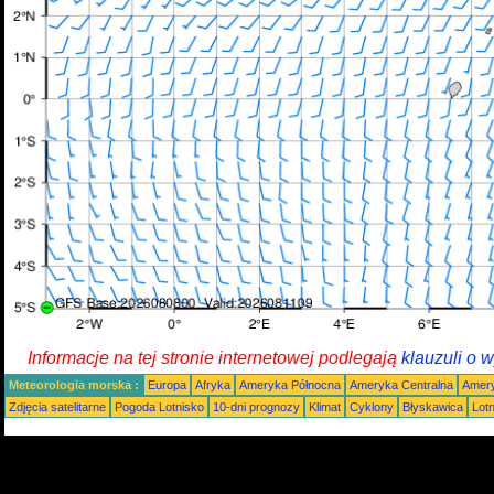
Informacje na tej stronie internetowej podlegają
klauzuli o 
Meteorologia morska :
Europa
Afryka
Ameryka Północna
Ameryka Centralna
Amery
Zdjęcia satelitarne
Pogoda Lotnisko
10-dni prognozy
Klimat
Cyklony
Błyskawica
Lot