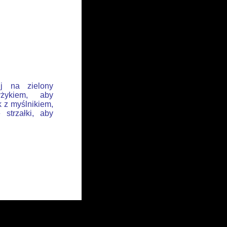
ij na zielony
żykiem, aby
k z myślnikiem,
 strzałki, aby