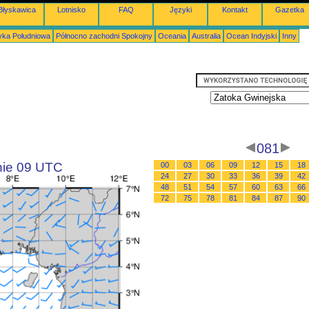
Błyskawica
Lotnisko
FAQ
Języki
Kontakt
Gazetka
ka Południowa
Północno zachodni Spokojny
Oceania
Australia
Ocean Indyjski
Inny
081
inie 09 UTC
00
03
06
09
12
15
18
24
27
30
33
36
39
42
48
51
54
57
60
63
66
72
75
78
81
84
87
90