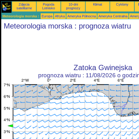
Zdjęcia
Pogoda
10-dni
Klimat
Cyklony
satelitarne
Lotnisko
prognozy
Meteorologia morska :
Europa
Afryka
Ameryka Północna
Ameryka Centralna
Amery
Meteorologia morska : prognoza wiatru
Zatoka Gwinejska
prognoza wiatru : 11/08/2026 o godz