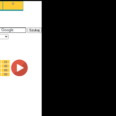
O
21
45
69
93