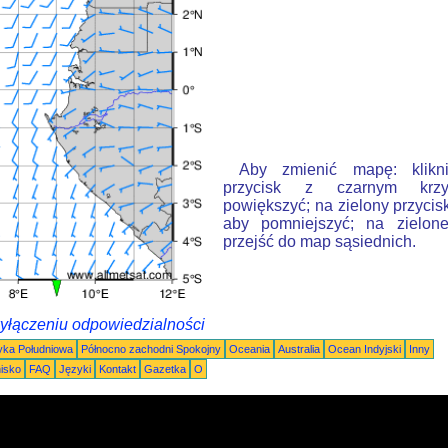
Aby zmienić mapę: klikn
przycisk z czarnym krzy
powiększyć; na zielony przycis
aby pomniejszyć; na zielone
przejść do map sąsiednich.
wyłączeniu odpowiedzialności
ka Południowa
Północno zachodni Spokojny
Oceania
Australia
Ocean Indyjski
Inny
nisko
FAQ
Języki
Kontakt
Gazetka
O