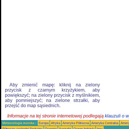
Aby zmienić mapę: kliknij na zielony
przycisk z czarnym krzyżykiem, aby
powiększyć; na zielony przycisk z myślnikiem,
aby pomniejszyć; na zielone strzałki, aby
przejść do map sąsiednich.
Informacje na tej stronie internetowej podlegają
klauzuli o 
Meteorologia morska :
Europa
Afryka
Ameryka Północna
Ameryka Centralna
Amery
Północno zachodni Spokojny
Oceania
Australia
Ocean Indyjski
Inny